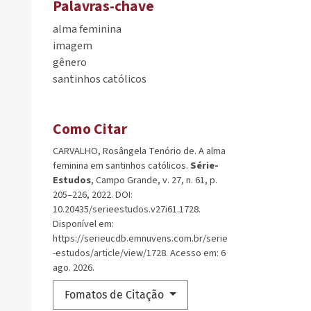
Palavras-chave
alma feminina
imagem
gênero
santinhos católicos
Como Citar
CARVALHO, Rosângela Tenório de. A alma
feminina em santinhos católicos.
Série-
Estudos
, Campo Grande, v. 27, n. 61, p.
205–226, 2022. DOI:
10.20435/serieestudos.v27i61.1728.
Disponível em:
https://serieucdb.emnuvens.com.br/serie
-estudos/article/view/1728. Acesso em: 6
ago. 2026.
Fomatos de Citação