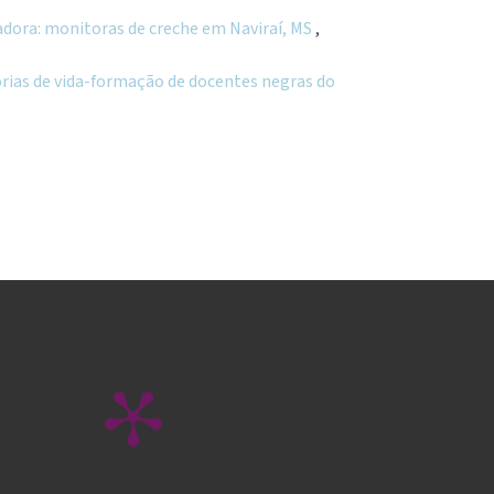
adora: monitoras de creche em Naviraí, MS
,
órias de vida-formação de docentes negras do