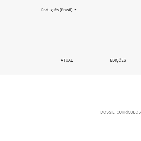
Mudar o idioma. O atual é:
Português (Brasil)
A alma feminina em santinhos católicos
ATUAL
EDIÇÕES
DOSSIÊ: CURRÍCULOS