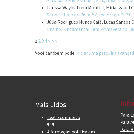
Estudos: Série-Estudos, v. 28, n. 63, maio/a
Larissa Wayhs Trein Montiel, Míria Izabel
Série-Estudos: v. 26, n. 57, maio/ago. 2021
Júlia Rodrigues Nunes Café, Lucas Santos 
Ensino Fundamental I em Primavera do Le
1
2
3
4
>
>>
Você também pode
iniciar uma pesquisa avançad
Inf
Mais Lidos
Para L
Texto completo
Para A
999
Para B
A formação política em