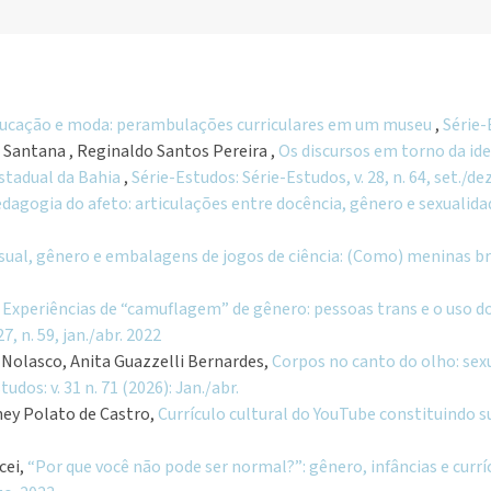
ducação e moda: perambulações curriculares em um museu
,
Série-
e Santana , Reginaldo Santos Pereira ,
Os discursos em torno da ide
stadual da Bahia
,
Série-Estudos: Série-Estudos, v. 28, n. 64, set./de
dagogia do afeto: articulações entre docência, gênero e sexualid
isual, gênero e embalagens de jogos de ciência: (Como) meninas b
,
Experiências de “camuflagem” de gênero: pessoas trans e o uso d
7, n. 59, jan./abr. 2022
 Nolasco, Anita Guazzelli Bernardes,
Corpos no canto do olho: sex
tudos: v. 31 n. 71 (2026): Jan./abr.
ney Polato de Castro,
Currículo cultural do YouTube constituindo s
cei,
“Por que você não pode ser normal?”: gênero, infâncias e curr