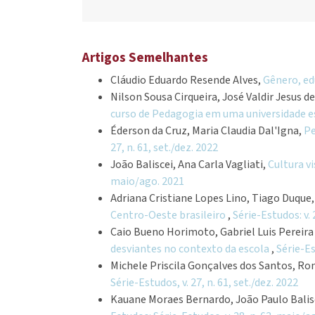
Artigos Semelhantes
Cláudio Eduardo Resende Alves,
Gênero, e
Nilson Sousa Cirqueira, José Valdir Jesus d
curso de Pedagogia em uma universidade e
Éderson da Cruz, Maria Claudia Dal'Igna,
Pe
27, n. 61, set./dez. 2022
João Baliscei, Ana Carla Vagliati,
Cultura v
maio/ago. 2021
Adriana Cristiane Lopes Lino, Tiago Duque
Centro-Oeste brasileiro
,
Série-Estudos: v. 2
Caio Bueno Horimoto, Gabriel Luis Pereira
desviantes no contexto da escola
,
Série-Es
Michele Priscila Gonçalves dos Santos, Ro
Série-Estudos, v. 27, n. 61, set./dez. 2022
Kauane Moraes Bernardo, João Paulo Balis