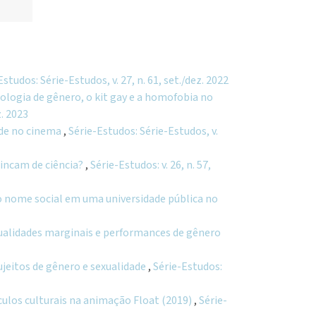
Estudos: Série-Estudos, v. 27, n. 61, set./dez. 2022
ologia de gênero, o kit gay e a homofobia no
z. 2023
ade no cinema
,
Série-Estudos: Série-Estudos, v.
rincam de ciência?
,
Série-Estudos: v. 26, n. 57,
o nome social em uma universidade pública no
ualidades marginais e performances de gênero
ujeitos de gênero e sexualidade
,
Série-Estudos:
ículos culturais na animação Float (2019)
,
Série-