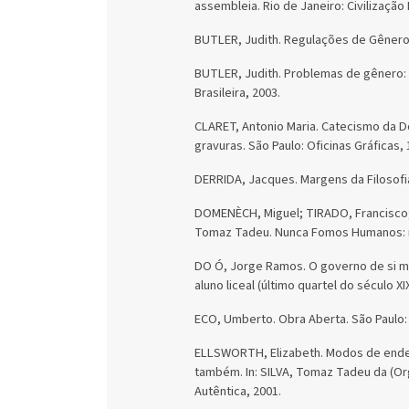
assembleia. Rio de Janeiro: Civilização 
BUTLER, Judith. Regulações de Gênero. 
BUTLER, Judith. Problemas de gênero: f
Brasileira, 2003.
CLARET, Antonio Maria. Catecismo da D
gravuras. São Paulo: Oficinas Gráficas, 
DERRIDA, Jacques. Margens da Filosofia
DOMENÈCH, Miguel; TIRADO, Francisco; G
Tomaz Tadeu. Nunca Fomos Humanos: nos
DO Ó, Jorge Ramos. O governo de si 
aluno liceal (último quartel do século X
ECO, Umberto. Obra Aberta. São Paulo:
ELLSWORTH, Elizabeth. Modos de ende
também. In: SILVA, Tomaz Tadeu da (Org
Autêntica, 2001.