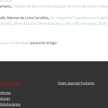
go. 2023
 Campos,
Trajetórias de profissionalização docente da mulher educ
Café, Ademar de Lima Carvalho,
De “neguinha” a professora: trajet
ste, MT
,
Série-Estudos: Série-Estudos, v. 29, n. 66, maio/ago. 2024
a por similaridade
para este artigo.
ormações
Open Journal Systems
eitores
utores
ibliotecários