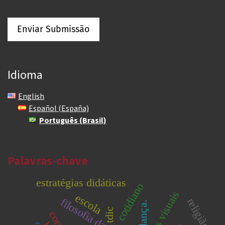
Enviar Submissão
Idioma
English
Español (España)
Português (Brasil)
Palavras-chave
estratégias didáticas
cotidiano
artes visuais
escola
religião
dança.
tdic