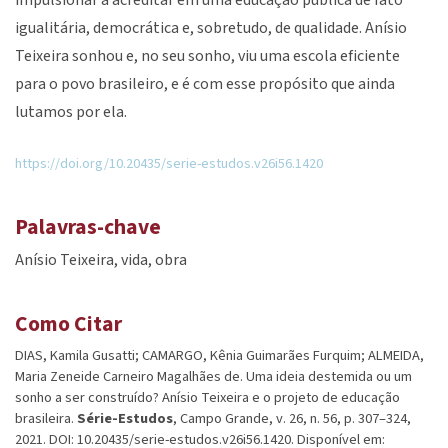
impulsionar a acreditar em uma educação pública de fato
igualitária, democrática e, sobretudo, de qualidade. Anísio
Teixeira sonhou e, no seu sonho, viu uma escola eficiente
para o povo brasileiro, e é com esse propósito que ainda
lutamos por ela.
https://doi.org/10.20435/serie-estudos.v26i56.1420
Palavras-chave
Anísio Teixeira
vida
obra
Como Citar
DIAS, Kamila Gusatti; CAMARGO, Kênia Guimarães Furquim; ALMEIDA,
Maria Zeneide Carneiro Magalhães de. Uma ideia destemida ou um
sonho a ser construído? Anísio Teixeira e o projeto de educação
brasileira.
Série-Estudos
, Campo Grande, v. 26, n. 56, p. 307–324,
2021. DOI: 10.20435/serie-estudos.v26i56.1420. Disponível em: