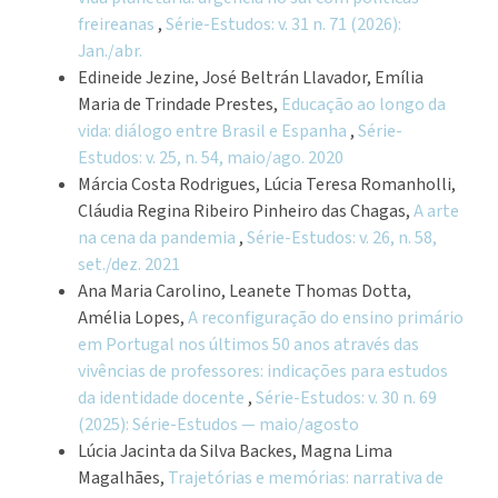
freireanas
,
Série-Estudos: v. 31 n. 71 (2026):
Jan./abr.
Edineide Jezine, José Beltrán Llavador, Emília
Maria de Trindade Prestes,
Educação ao longo da
vida: diálogo entre Brasil e Espanha
,
Série-
Estudos: v. 25, n. 54, maio/ago. 2020
Márcia Costa Rodrigues, Lúcia Teresa Romanholli,
Cláudia Regina Ribeiro Pinheiro das Chagas,
A arte
na cena da pandemia
,
Série-Estudos: v. 26, n. 58,
set./dez. 2021
Ana Maria Carolino, Leanete Thomas Dotta,
Amélia Lopes,
A reconfiguração do ensino primário
em Portugal nos últimos 50 anos através das
vivências de professores: indicações para estudos
da identidade docente
,
Série-Estudos: v. 30 n. 69
(2025): Série-Estudos — maio/agosto
Lúcia Jacinta da Silva Backes, Magna Lima
Magalhães,
Trajetórias e memórias: narrativa de