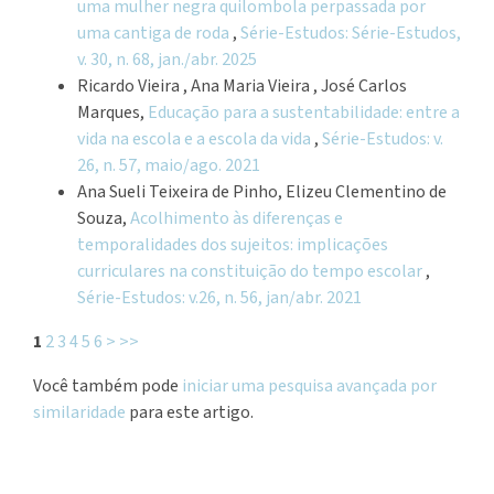
uma mulher negra quilombola perpassada por
uma cantiga de roda
,
Série-Estudos: Série-Estudos,
v. 30, n. 68, jan./abr. 2025
Ricardo Vieira , Ana Maria Vieira , José Carlos
Marques,
Educação para a sustentabilidade: entre a
vida na escola e a escola da vida
,
Série-Estudos: v.
26, n. 57, maio/ago. 2021
Ana Sueli Teixeira de Pinho, Elizeu Clementino de
Souza,
Acolhimento às diferenças e
temporalidades dos sujeitos: implicações
curriculares na constituição do tempo escolar
,
Série-Estudos: v.26, n. 56, jan/abr. 2021
1
2
3
4
5
6
>
>>
Você também pode
iniciar uma pesquisa avançada por
similaridade
para este artigo.