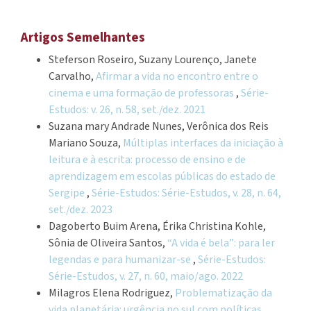
Artigos Semelhantes
Steferson Roseiro, Suzany Lourenço, Janete
Carvalho,
Afirmar a vida no encontro entre o
cinema e uma formação de professoras
,
Série-
Estudos: v. 26, n. 58, set./dez. 2021
Suzana mary Andrade Nunes, Verônica dos Reis
Mariano Souza,
Múltiplas interfaces da iniciação à
leitura e à escrita: processo de ensino e de
aprendizagem em escolas públicas do estado de
Sergipe
,
Série-Estudos: Série-Estudos, v. 28, n. 64,
set./dez. 2023
Dagoberto Buim Arena, Érika Christina Kohle,
Sônia de Oliveira Santos,
“A vida é bela”: para ler
legendas e para humanizar-se
,
Série-Estudos:
Série-Estudos, v. 27, n. 60, maio/ago. 2022
Milagros Elena Rodriguez,
Problematização da
vida planetária: urgência no sul com políticas