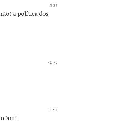
5-39
to: a política dos
41-70
71-93
nfantil