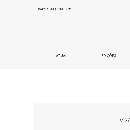
Mudar o idioma. O atual é:
Português (Brasil)
v.26, n. 56, jan/abr. 2021
ATUAL
EDIÇÕES
v.2