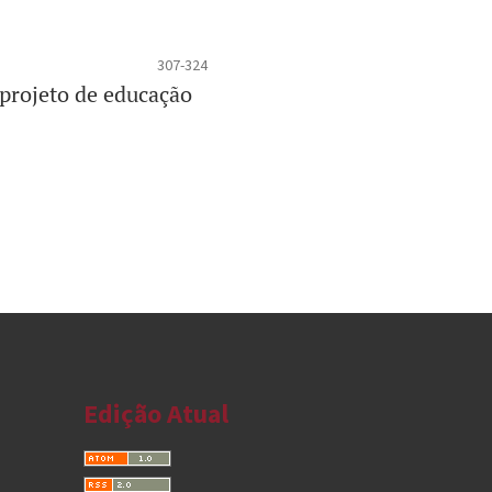
307-324
 projeto de educação
Edição Atual