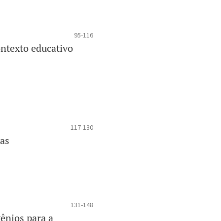
95-116
ontexto educativo
117-130
cas
131-148
ênios para a