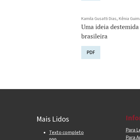
Kamila Gusatti Dias, Kênia Gu
Uma ideia destemida 
brasileira
PDF
Inf
Mais Lidos
Para L
Texto completo
Para A