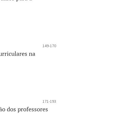
149-170
urriculares na
171-193
são dos professores