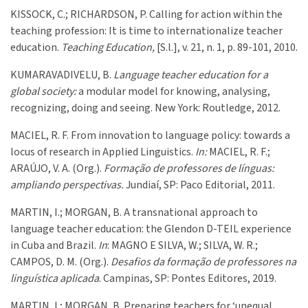
KISSOCK, C.; RICHARDSON, P. Calling for action within the
teaching profession: It is time to internationalize teacher
education.
Teaching Education,
[S.l.], v. 21, n. 1, p. 89-101, 2010.
KUMARAVADIVELU, B.
Language teacher education for a
global society:
a modular model for knowing, analysing,
recognizing, doing and seeing. New York: Routledge, 2012.
MACIEL, R. F. From innovation to language policy: towards a
locus of research in Applied Linguistics.
In:
MACIEL, R. F.;
ARAÚJO, V. A. (Org.).
Formação de professores de línguas:
ampliando perspectivas.
Jundiaí, SP: Paco Editorial, 2011.
MARTIN, I.; MORGAN, B. A transnational approach to
language teacher education: the Glendon D-TEIL experience
in Cuba and Brazil.
In
: MAGNO E SILVA, W.; SILVA, W. R.;
CAMPOS, D. M. (Org.).
Desafios da formação de professores na
linguística aplicada
. Campinas, SP: Pontes Editores, 2019.
MARTIN, I.; MORGAN, B. Preparing teachers for ‘unequal