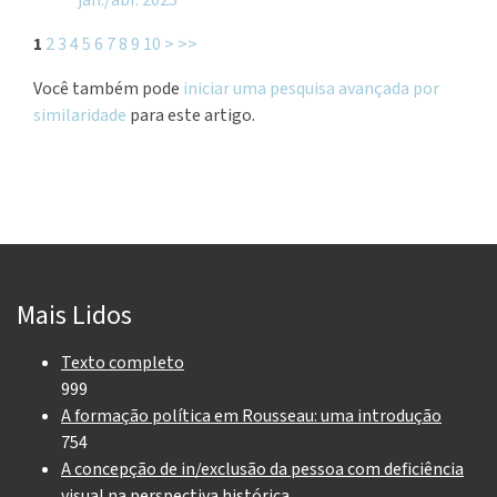
1
2
3
4
5
6
7
8
9
10
>
>>
Você também pode
iniciar uma pesquisa avançada por
similaridade
para este artigo.
Mais Lidos
Texto completo
999
A formação política em Rousseau: uma introdução
754
A concepção de in/exclusão da pessoa com deficiência
visual na perspectiva histórica