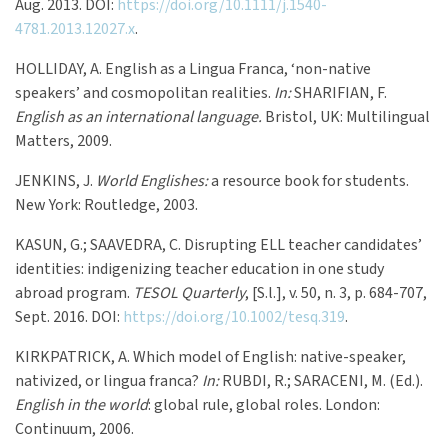
Aug. 2013. DOI:
https://doi.org/10.1111/j.1540-
4781.2013.12027.x
.
HOLLIDAY, A. English as a Lingua Franca, ‘non-native
speakers’ and cosmopolitan realities.
In:
SHARIFIAN, F.
English as an international language.
Bristol, UK: Multilingual
Matters, 2009.
JENKINS, J.
World Englishes:
a resource book for students.
New York: Routledge, 2003.
KASUN, G.; SAAVEDRA, C. Disrupting ELL teacher candidates’
identities: indigenizing teacher education in one study
abroad program.
TESOL Quarterly
, [S.l.], v. 50, n. 3, p. 684-707,
Sept. 2016. DOI:
https://doi.org/10.1002/tesq.319
.
KIRKPATRICK, A. Which model of English: native-speaker,
nativized, or lingua franca?
In:
RUBDI, R.; SARACENI, M. (Ed.).
English in the world
: global rule, global roles. London:
Continuum, 2006.