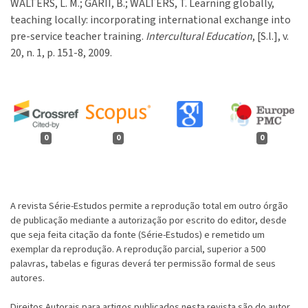
WALTERS, L. M.; GARII, B.; WALTERS, T. Learning globally,
teaching locally: incorporating international exchange into
pre-service teacher training.
Intercultural Education
, [S.l.], v.
20, n. 1, p. 151-8, 2009.
0
0
0
A revista Série-Estudos permite a reprodução total em outro órgão
de publicação mediante a autorização por escrito do editor, desde
que seja feita citação da fonte (Série-Estudos) e remetido um
exemplar da reprodução. A reprodução parcial, superior a 500
palavras, tabelas e figuras deverá ter permissão formal de seus
autores.
Direitos Autorais para artigos publicados nesta revista são do autor,