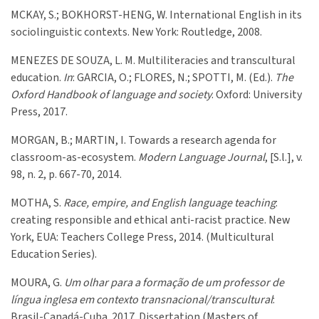
MCKAY, S.; BOKHORST-HENG, W. International English in its
sociolinguistic contexts. New York: Routledge, 2008.
MENEZES DE SOUZA, L. M. Multiliteracies and transcultural
education.
In
: GARCIA, O.; FLORES, N.; SPOTTI, M. (Ed.).
The
Oxford Handbook of language and society
. Oxford: University
Press, 2017.
MORGAN, B.; MARTIN, I. Towards a research agenda for
classroom-as-ecosystem.
Modern Language Journal
, [S.l.], v.
98, n. 2, p. 667-70, 2014.
MOTHA, S.
Race, empire, and English language teaching
:
creating responsible and ethical anti-racist practice. New
York, EUA: Teachers College Press, 2014. (Multicultural
Education Series).
MOURA, G.
Um olhar para a formação de um professor de
língua inglesa em contexto transnacional/transcultural
:
Brasil-Canadá-Cuba. 2017. Dissertation (Masters of