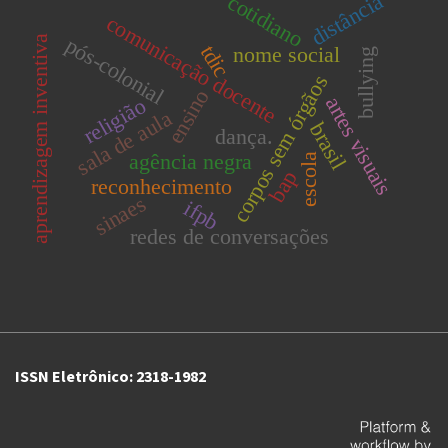
distância
cotidiano
comunicação docente
aprendizagem inventiva
pós-colonial
tdic
nome social
bullying
corpos sem órgãos
ensino
artes visuais
religião
sala de aula
brasil
dança.
agência negra
escola
bap
reconhecimento
sinaes
ifpb
redes de conversações
ISSN Eletrônico: 2318-1982