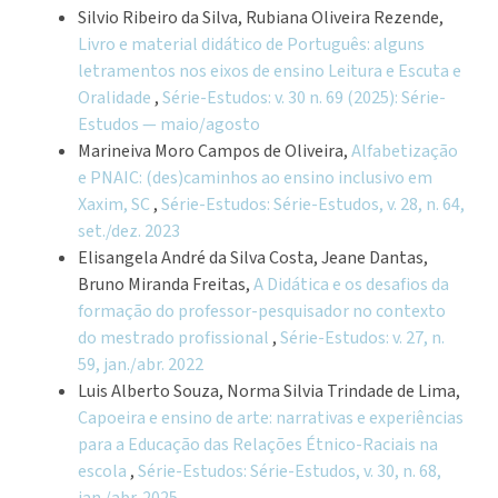
Silvio Ribeiro da Silva, Rubiana Oliveira Rezende,
Livro e material didático de Português: alguns
letramentos nos eixos de ensino Leitura e Escuta e
Oralidade
,
Série-Estudos: v. 30 n. 69 (2025): Série-
Estudos — maio/agosto
Marineiva Moro Campos de Oliveira,
Alfabetização
e PNAIC: (des)caminhos ao ensino inclusivo em
Xaxim, SC
,
Série-Estudos: Série-Estudos, v. 28, n. 64,
set./dez. 2023
Elisangela André da Silva Costa, Jeane Dantas,
Bruno Miranda Freitas,
A Didática e os desafios da
formação do professor-pesquisador no contexto
do mestrado profissional
,
Série-Estudos: v. 27, n.
59, jan./abr. 2022
Luis Alberto Souza, Norma Silvia Trindade de Lima,
Capoeira e ensino de arte: narrativas e experiências
para a Educação das Relações Étnico-Raciais na
escola
,
Série-Estudos: Série-Estudos, v. 30, n. 68,
jan./abr. 2025