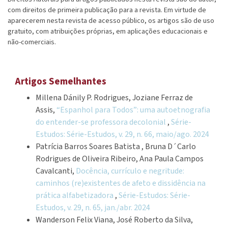
com direitos de primeira publicação para a revista. Em virtude de
aparecerem nesta revista de acesso público, os artigos são de uso
gratuito, com atribuições próprias, em aplicações educacionais e
não-comerciais.
Artigos Semelhantes
Millena Dánily P. Rodrigues, Joziane Ferraz de
Assis,
“Espanhol para Todos”: uma autoetnografia
do entender-se professora decolonial
,
Série-
Estudos: Série-Estudos, v. 29, n. 66, maio/ago. 2024
Patrícia Barros Soares Batista , Bruna D´Carlo
Rodrigues de Oliveira Ribeiro, Ana Paula Campos
Cavalcanti,
Docência, currículo e negritude:
caminhos (re)existentes de afeto e dissidência na
prática alfabetizadora
,
Série-Estudos: Série-
Estudos, v. 29, n. 65, jan./abr. 2024
Wanderson Felix Viana, José Roberto da Silva,