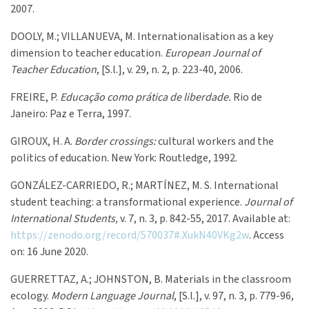
2007.
DOOLY, M.; VILLANUEVA, M. Internationalisation as a key
dimension to teacher education.
European Journal of
Teacher Education
, [S.l.], v. 29, n. 2, p. 223-40, 2006.
FREIRE, P.
Educação como prática de liberdade.
Rio de
Janeiro: Paz e Terra, 1997.
GIROUX, H. A.
Border crossings:
cultural workers and the
politics of education. New York: Routledge, 1992.
GONZÁLEZ-CARRIEDO, R.; MARTÍNEZ, M. S. International
student teaching: a transformational experience.
Journal of
International Students,
v. 7, n. 3, p. 842-55, 2017. Available at:
https://zenodo.org/record/570037#.XukN40VKg2w
. Access
on: 16 June 2020.
GUERRETTAZ, A.; JOHNSTON, B. Materials in the classroom
ecology.
Modern Language Journal
, [S.l.], v. 97, n. 3, p. 779-96,