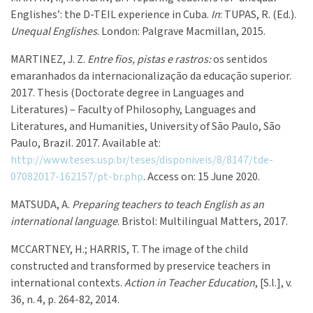
Englishes’: the D-TEIL experience in Cuba.
In
: TUPAS, R. (Ed.).
Unequal Englishes
. London: Palgrave Macmillan, 2015.
MARTINEZ, J. Z.
Entre fios, pistas e rastros:
os sentidos
emaranhados da internacionalização da educação superior.
2017. Thesis (Doctorate degree in Languages and
Literatures) – Faculty of Philosophy, Languages and
Literatures, and Humanities, University of São Paulo, São
Paulo, Brazil. 2017. Available at:
http://www.teses.usp.br/teses/disponiveis/8/8147/tde-
07082017-162157/pt-br.php
. Access on: 15 June 2020.
MATSUDA, A.
Preparing teachers to teach English as an
international language
. Bristol: Multilingual Matters, 2017.
MCCARTNEY, H.; HARRIS, T. The image of the child
constructed and transformed by preservice teachers in
international contexts.
Action in Teacher Education
, [S.l.], v.
36, n. 4, p. 264-82, 2014.