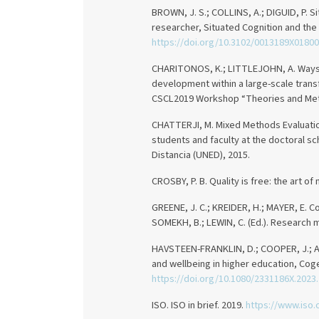
BROWN, J. S.; COLLINS, A.; DIGUID, P. Si
researcher, Situated Cognition and the Cul
https://doi.org/10.3102/0013189X0180
CHARITONOS, K.; LITTLEJOHN, A. Ways o
development within a large-scale trans
CSCL2019 Workshop “Theories and Method
CHATTERJI, M. Mixed Methods Evaluations
students and faculty at the doctoral s
Distancia (UNED), 2015.
CROSBY, P. B. Quality is free: the art o
GREENE, J. C.; KREIDER, H.; MAYER, E. Co
SOMEKH, B.; LEWIN, C. (Ed.). Research me
HAVSTEEN-FRANKLIN, D.; COOPER, J.; AN
and wellbeing in higher education, Cogent
https://doi.org/10.1080/2331186X.2023
ISO. ISO in brief. 2019.
https://www.iso.