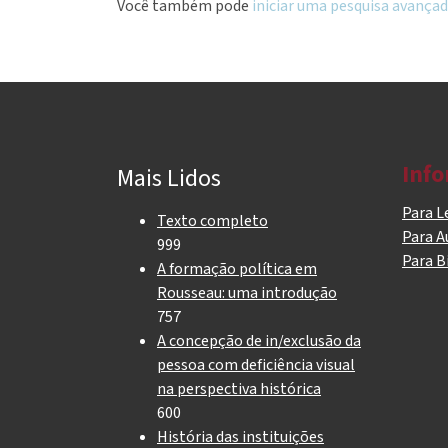
Você também pode
iniciar uma pesquisa avançad
Inf
Mais Lidos
Para L
Texto completo
Para A
999
Para B
A formação política em
Rousseau: uma introdução
757
A concepção de in/exclusão da
pessoa com deficiência visual
na perspectiva histórica
600
História das instituições