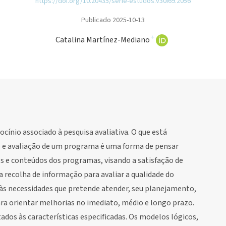
https://doi.org/10.20435/serie-estudos.v30i69.2056
Publicado 2025-10-13
+
Catalina Martínez-Mediano
ocínio associado à pesquisa avaliativa. O que está
o e avaliação de um programa é uma forma de pensar
os e conteúdos dos programas, visando a satisfação de
 recolha de informação para avaliar a qualidade do
às necessidades que pretende atender, seu planejamento,
ara orientar melhorias no imediato, médio e longo prazo.
ados às características especificadas. Os modelos lógicos,