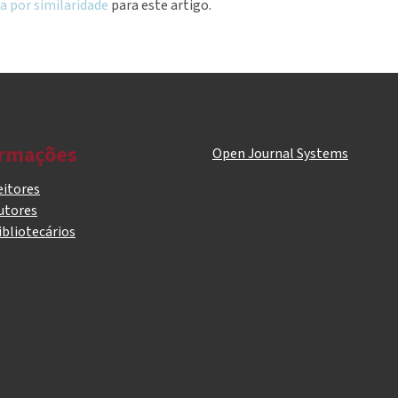
a por similaridade
para este artigo.
ormações
Open Journal Systems
eitores
utores
ibliotecários