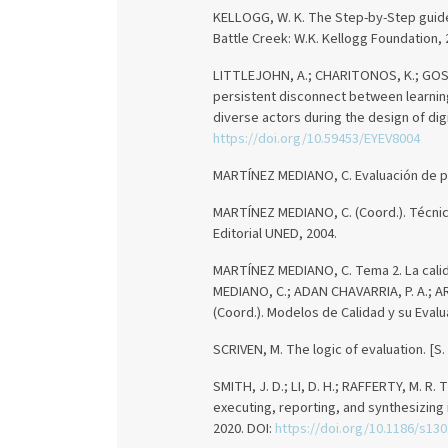
KELLOGG, W. K. The Step-by-Step guide
Battle Creek: W.K. Kellogg Foundation, 
LITTLEJOHN, A.; CHARITONOS, K.; GOS
persistent disconnect between learning
diverse actors during the design of digi
https://doi.org/10.59453/EYEV8004
MARTÍNEZ MEDIANO, C. Evaluación de pr
MARTÍNEZ MEDIANO, C. (Coord.). Técnica
Editorial UNED, 2004.
MARTÍNEZ MEDIANO, C. Tema 2. La calida
MEDIANO, C.; ADAN CHAVARRIA, P. A.; A
(Coord.). Modelos de Calidad y su Evalu
SCRIVEN, M. The logic of evaluation. [S. 
SMITH, J. D.; LI, D. H.; RAFFERTY, M. R
executing, reporting, and synthesizing 
2020. DOI:
https://doi.org/10.1186/s13