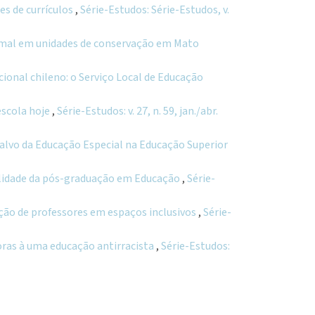
es de currículos
,
Série-Estudos: Série-Estudos, v.
mal em unidades de conservação em Mato
ional chileno: o Serviço Local de Educação
escola hoje
,
Série-Estudos: v. 27, n. 59, jan./abr.
-alvo da Educação Especial na Educação Superior
ualidade da pós-graduação em Educação
,
Série-
ação de professores em espaços inclusivos
,
Série-
doras à uma educação antirracista
,
Série-Estudos: