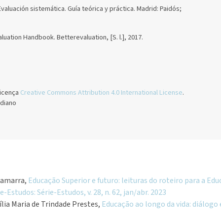
valuación sistemática. Guía teórica y práctica. Madrid: Paidós;
tion Handbook. Betterevaluation, [S. l.], 2017.
licença
Creative Commons Attribution 4.0 International License
.
ediano
Lamarra,
Educação Superior e futuro: leituras do roteiro para a E
e-Estudos: Série-Estudos, v. 28, n. 62, jan/abr. 2023
ília Maria de Trindade Prestes,
Educação ao longo da vida: diálogo