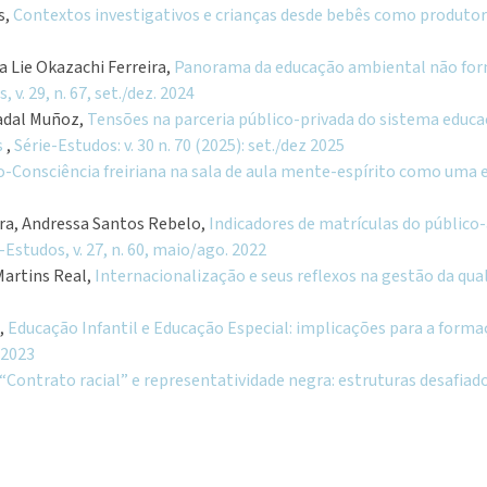
s,
Contextos investigativos e crianças desde bebês como produtor
a Lie Okazachi Ferreira,
Panorama da educação ambiental não for
 v. 29, n. 67, set./dez. 2024
Gadal Muñoz,
Tensões na parceria público-privada do sistema educac
s
,
Série-Estudos: v. 30 n. 70 (2025): set./dez 2025
-Consciência freiriana na sala de aula mente-espírito como uma 
ira, Andressa Santos Rebelo,
Indicadores de matrículas do público
-Estudos, v. 27, n. 60, maio/ago. 2022
Martins Real,
Internacionalização e seus reflexos na gestão da q
a,
Educação Infantil e Educação Especial: implicações para a form
. 2023
“Contrato racial” e representatividade negra: estruturas desafia