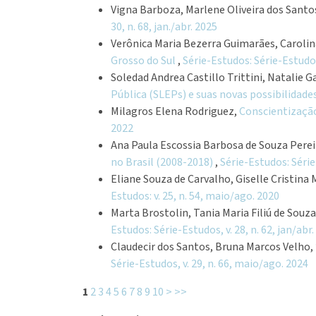
Vigna Barboza, Marlene Oliveira dos Santo
30, n. 68, jan./abr. 2025
Verônica Maria Bezerra Guimarães, Carolin
Grosso do Sul
,
Série-Estudos: Série-Estudos,
Soledad Andrea Castillo Trittini, Natalie 
Pública (SLEPs) e suas novas possibilidade
Milagros Elena Rodriguez,
Conscientização
2022
Ana Paula Escossia Barbosa de Souza Pere
no Brasil (2008-2018)
,
Série-Estudos: Série
Eliane Souza de Carvalho, Giselle Cristina 
Estudos: v. 25, n. 54, maio/ago. 2020
Marta Brostolin, Tania Maria Filiú de Souz
Estudos: Série-Estudos, v. 28, n. 62, jan/abr
Claudecir dos Santos, Bruna Marcos Velho,
Série-Estudos, v. 29, n. 66, maio/ago. 2024
1
2
3
4
5
6
7
8
9
10
>
>>