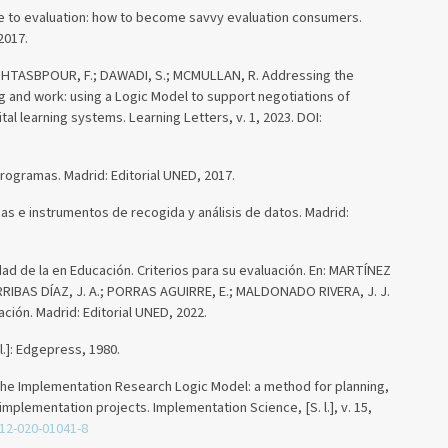
 to evaluation: how to become savvy evaluation consumers.
2017.
HTASBPOUR, F.; DAWADI, S.; MCMULLAN, R. Addressing the
 and work: using a Logic Model to support negotiations of
tal learning systems. Learning Letters, v. 1, 2023. DOI:
ogramas. Madrid: Editorial UNED, 2017.
s e instrumentos de recogida y análisis de datos. Madrid:
d de la en Educación. Criterios para su evaluación. En: MARTÍNEZ
RRIBAS DÍAZ, J. A.; PORRAS AGUIRRE, E.; MALDONADO RIVERA, J. J.
ación. Madrid: Editorial UNED, 2022.
l.]: Edgepress, 1980.
. The Implementation Research Logic Model: a method for planning,
implementation projects. Implementation Science, [S. l.], v. 15,
012-020-01041-8