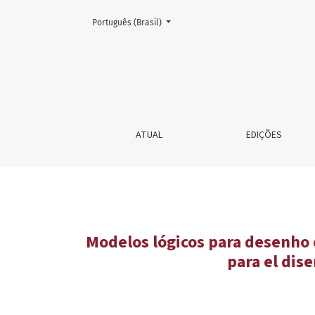
Mudar o idioma. O atual é:
Português (Brasil)
Modelos lógicos para desenho e avaliação da qu
ATUAL
EDIÇÕES
Modelos lógicos para desenho 
para el dis