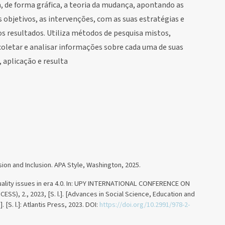
 de forma gráfica, a teoria da mudança, apontando as
s objetivos, as intervenções, com as suas estratégias e
os resultados. Utiliza métodos de pesquisa mistos,
 coletar e analisar informações sobre cada uma de suas
 aplicação e resulta
ision and Inclusion. APA Style, Washington, 2025.
 quality issues in era 4.0. In: UPY INTERNATIONAL CONFERENCE ON
), 2., 2023, [S. l.]. [Advances in Social Science, Education and
S. l.]: Atlantis Press, 2023. DOI:
https://doi.org/10.2991/978-2-