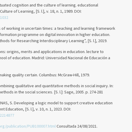
tuated cognition and the culture of learning. educational
ture of Learning, [S. l.], v. 18, n. 1, 1989. DOI:
01032
f working in uncertain times: a teaching and learning framework
formation programme on digital innovation in higher education.
s for Researching Interdisciplinary Learning”, [S. l.], 2019.
: origins, merits and applications in education. lecture to
chool of education. Madrid: Universidad Nacional de Educación a
f making quality certain. Columbus: McGraw-Hill, 1979.
mbining qualitative and quantitative methods in social inquiry. In:
thods in the social sciences. [S. l.]: Sage, 2005. p. 274-281
AS, S. Developing a logic model to support creative education
 Education, [S. l.], v. 10, n. 1, 2023. DOI:
.2214877
org/publication/PUB100007.html
Consultada 24/08/2021.