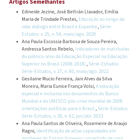
Artigos Semelhantes
Edineide Jezine, José Beltrán Llavador, Emília
Maria de Trindade Prestes,
Educação ao longo da
vida: diálogo entre Brasil e Espanha
,
Série-
Estudos: v. 25, n. 54, maio/ago. 2020
Ana Paula Escossia Barbosa de Souza Pereira,
Andressa Santos Rebelo,
Indicadores de matrículas
do público-alvo da Educação Especial na Educação
Superior no Brasil (2008-2018)
,
Série-Estudos:
Série-Estudos, v. 27, n. 60, maio/ago. 2022
Gesilaine Mucio Ferreira, Jani Alves da Silva
Moreira, Maria Eunice França Volsi,
A educação
especial e inclusiva nos documentos do Banco
Mundial e da UNESCO pós-crise mundial de 2008:
orientações políticas para o Brasil
,
Série-Estudos:
Série-Estudos, v. 28, n. 62, jan/abr. 2023
Ana Paula Santos de Oliveira, Rosemeire de Araujo
Ragni,
Identificação de altas capacidades em
mulheres do Ensino Superior: um estudo de caso
,