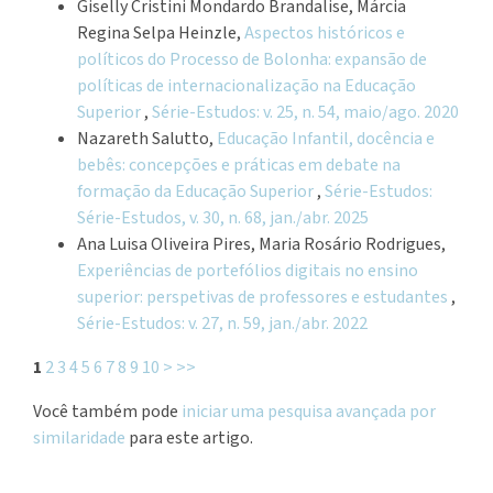
Giselly Cristini Mondardo Brandalise, Márcia
Regina Selpa Heinzle,
Aspectos históricos e
políticos do Processo de Bolonha: expansão de
políticas de internacionalização na Educação
Superior
,
Série-Estudos: v. 25, n. 54, maio/ago. 2020
Nazareth Salutto,
Educação Infantil, docência e
bebês: concepções e práticas em debate na
formação da Educação Superior
,
Série-Estudos:
Série-Estudos, v. 30, n. 68, jan./abr. 2025
Ana Luisa Oliveira Pires, Maria Rosário Rodrigues,
Experiências de portefólios digitais no ensino
superior: perspetivas de professores e estudantes
,
Série-Estudos: v. 27, n. 59, jan./abr. 2022
1
2
3
4
5
6
7
8
9
10
>
>>
Você também pode
iniciar uma pesquisa avançada por
similaridade
para este artigo.