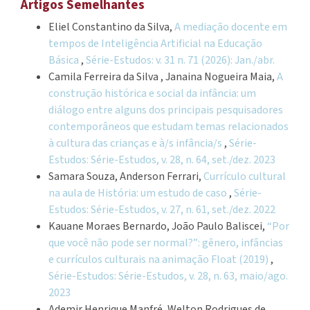
Artigos Semelhantes
Eliel Constantino da Silva,
A mediação docente em
tempos de Inteligência Artificial na Educação
Básica
,
Série-Estudos: v. 31 n. 71 (2026): Jan./abr.
Camila Ferreira da Silva , Janaina Nogueira Maia,
A
construção histórica e social da infância: um
diálogo entre alguns dos principais pesquisadores
contemporâneos que estudam temas relacionados
à cultura das crianças e à/s infância/s
,
Série-
Estudos: Série-Estudos, v. 28, n. 64, set./dez. 2023
Samara Souza, Anderson Ferrari,
Currículo cultural
na aula de História: um estudo de caso
,
Série-
Estudos: Série-Estudos, v. 27, n. 61, set./dez. 2022
Kauane Moraes Bernardo, João Paulo Baliscei,
“Por
que você não pode ser normal?”: gênero, infâncias
e currículos culturais na animação Float (2019)
,
Série-Estudos: Série-Estudos, v. 28, n. 63, maio/ago.
2023
Ademir Henrique Manfré, Welton Rodrigues de