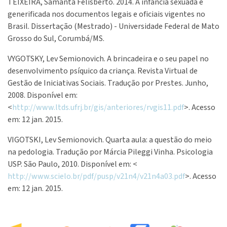
TEIXEIRA, Samanta Felisberto. 2014. A infância sexuada e
generificada nos documentos legais e oficiais vigentes no
Brasil. Dissertação (Mestrado) - Universidade Federal de Mato
Grosso do Sul, Corumbá/MS.
VYGOTSKY, Lev Semionovich. A brincadeira e o seu papel no
desenvolvimento psíquico da criança. Revista Virtual de
Gestão de Iniciativas Sociais. Tradução por Prestes. Junho,
2008. Disponível em:
<
http://www.ltds.ufrj.br/gis/anteriores/rvgis11.pdf
>. Acesso
em: 12 jan. 2015.
VIGOTSKI, Lev Semionovich. Quarta aula: a questão do meio
na pedologia. Tradução por Márcia Pileggi Vinha. Psicologia
USP. São Paulo, 2010. Disponível em: <
http://www.scielo.br/pdf/pusp/v21n4/v21n4a03.pdf
>. Acesso
em: 12 jan. 2015.