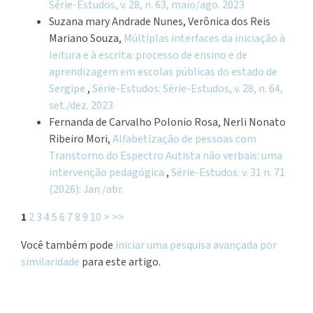
Série-Estudos, v. 28, n. 63, maio/ago. 2023
Suzana mary Andrade Nunes, Verônica dos Reis
Mariano Souza,
Múltiplas interfaces da iniciação à
leitura e à escrita: processo de ensino e de
aprendizagem em escolas públicas do estado de
Sergipe
,
Série-Estudos: Série-Estudos, v. 28, n. 64,
set./dez. 2023
Fernanda de Carvalho Polonio Rosa, Nerli Nonato
Ribeiro Mori,
Alfabetização de pessoas com
Transtorno do Espectro Autista não verbais: uma
intervenção pedagógica
,
Série-Estudos: v. 31 n. 71
(2026): Jan./abr.
1
2
3
4
5
6
7
8
9
10
>
>>
Você também pode
iniciar uma pesquisa avançada por
similaridade
para este artigo.