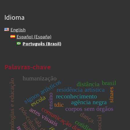
Idioma
English
Español (España)
Português (Brasil)
Palavras-chave
humanização
signos artísticos
tecnologias e educação
brasil
distância
residência artística
sinaes
reconhecimento
ensino
escola
agência negra
tdic
corpos sem órgãos
pós-colonial
comunicação docente
artes visuais
dança.
cotidiano