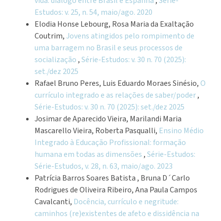
vida: diálogo entre Brasil e Espanha
,
Série-
Estudos: v. 25, n. 54, maio/ago. 2020
Elodia Honse Lebourg, Rosa Maria da Exaltação
Coutrim,
Jovens atingidos pelo rompimento de
uma barragem no Brasil e seus processos de
socialização
,
Série-Estudos: v. 30 n. 70 (2025):
set./dez 2025
Rafael Bruno Peres, Luis Eduardo Moraes Sinésio,
O
currículo integrado e as relações de saber/poder
,
Série-Estudos: v. 30 n. 70 (2025): set./dez 2025
Josimar de Aparecido Vieira, Marilandi Maria
Mascarello Vieira, Roberta Pasqualli,
Ensino Médio
Integrado à Educação Profissional: formação
humana em todas as dimensões
,
Série-Estudos:
Série-Estudos, v. 28, n. 63, maio/ago. 2023
Patrícia Barros Soares Batista , Bruna D´Carlo
Rodrigues de Oliveira Ribeiro, Ana Paula Campos
Cavalcanti,
Docência, currículo e negritude:
caminhos (re)existentes de afeto e dissidência na