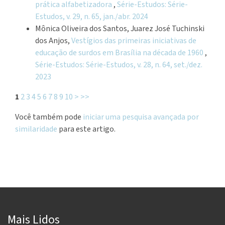
prática alfabetizadora
,
Série-Estudos: Série-
Estudos, v. 29, n. 65, jan./abr. 2024
Mônica Oliveira dos Santos, Juarez José Tuchinski
dos Anjos,
Vestígios das primeiras iniciativas de
educação de surdos em Brasília na década de 1960
,
Série-Estudos: Série-Estudos, v. 28, n. 64, set./dez.
2023
1
2
3
4
5
6
7
8
9
10
>
>>
Você também pode
iniciar uma pesquisa avançada por
similaridade
para este artigo.
Mais Lidos