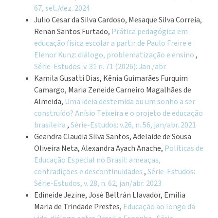
67, set./dez. 2024
Julio Cesar da Silva Cardoso, Mesaque Silva Correia,
Renan Santos Furtado,
Prática pedagógica em
educação física escolar a partir de Paulo Freire e
Elenor Kunz: diálogo, problematização e ensino
,
Série-Estudos: v. 31 n. 71 (2026): Jan./abr.
Kamila Gusatti Dias, Kênia Guimarães Furquim
Camargo, Maria Zeneide Carneiro Magalhães de
Almeida,
Uma ideia destemida ou um sonho a ser
construído? Anísio Teixeira e o projeto de educação
brasileira
,
Série-Estudos: v.26, n. 56, jan/abr. 2021
Geandra Claudia Silva Santos, Adelaide de Sousa
Oliveira Neta, Alexandra Ayach Anache,
Políticas de
Educação Especial no Brasil: ameaças,
contradições e descontinuidades
,
Série-Estudos:
Série-Estudos, v. 28, n. 62, jan/abr. 2023
Edineide Jezine, José Beltrán Llavador, Emília
Maria de Trindade Prestes,
Educação ao longo da