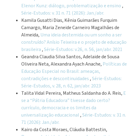
Elenor Kunz: diálogo, problematização e ensino
,
Série-Estudos: v. 31 n. 71 (2026): Jan./abr.
Kamila Gusatti Dias, Kênia Guimarães Furquim
Camargo, Maria Zeneide Carneiro Magalhães de
Almeida,
Uma ideia destemida ou um sonho a ser
construído? Anísio Teixeira e o projeto de educação
brasileira
,
Série-Estudos: v.26, n. 56, jan/abr. 2021
Geandra Claudia Silva Santos, Adelaide de Sousa
Oliveira Neta, Alexandra Ayach Anache,
Políticas de
Educação Especial no Brasil: ameaças,
contradições e descontinuidades
,
Série-Estudos:
Série-Estudos, v. 28, n. 62, jan/abr. 2023
Talita Vidal Pereira, Matheus Saldanha do A. Reis,
E
se a “Pátria Educadora” tivesse dado certo?
currículo, democracia e os limites da
universalização educacional
,
Série-Estudos: v. 31 n.
71 (2026): Jan./abr.
Kairo da Costa Moraes, Cláudia Battestin,