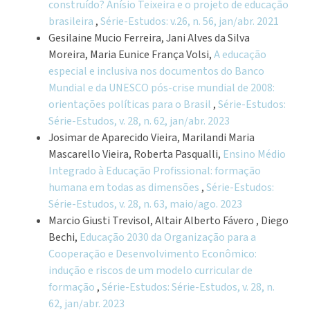
construído? Anísio Teixeira e o projeto de educação
brasileira
,
Série-Estudos: v.26, n. 56, jan/abr. 2021
Gesilaine Mucio Ferreira, Jani Alves da Silva
Moreira, Maria Eunice França Volsi,
A educação
especial e inclusiva nos documentos do Banco
Mundial e da UNESCO pós-crise mundial de 2008:
orientações políticas para o Brasil
,
Série-Estudos:
Série-Estudos, v. 28, n. 62, jan/abr. 2023
Josimar de Aparecido Vieira, Marilandi Maria
Mascarello Vieira, Roberta Pasqualli,
Ensino Médio
Integrado à Educação Profissional: formação
humana em todas as dimensões
,
Série-Estudos:
Série-Estudos, v. 28, n. 63, maio/ago. 2023
Marcio Giusti Trevisol, Altair Alberto Fávero , Diego
Bechi,
Educação 2030 da Organização para a
Cooperação e Desenvolvimento Econômico:
indução e riscos de um modelo curricular de
formação
,
Série-Estudos: Série-Estudos, v. 28, n.
62, jan/abr. 2023