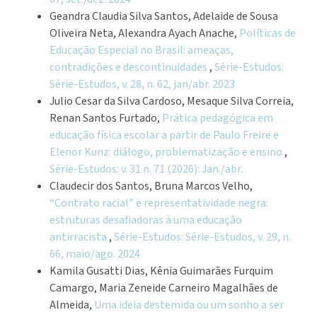
Geandra Claudia Silva Santos, Adelaide de Sousa
Oliveira Neta, Alexandra Ayach Anache,
Políticas de
Educação Especial no Brasil: ameaças,
contradições e descontinuidades
,
Série-Estudos:
Série-Estudos, v. 28, n. 62, jan/abr. 2023
Julio Cesar da Silva Cardoso, Mesaque Silva Correia,
Renan Santos Furtado,
Prática pedagógica em
educação física escolar a partir de Paulo Freire e
Elenor Kunz: diálogo, problematização e ensino
,
Série-Estudos: v. 31 n. 71 (2026): Jan./abr.
Claudecir dos Santos, Bruna Marcos Velho,
“Contrato racial” e representatividade negra:
estruturas desafiadoras à uma educação
antirracista
,
Série-Estudos: Série-Estudos, v. 29, n.
66, maio/ago. 2024
Kamila Gusatti Dias, Kênia Guimarães Furquim
Camargo, Maria Zeneide Carneiro Magalhães de
Almeida,
Uma ideia destemida ou um sonho a ser