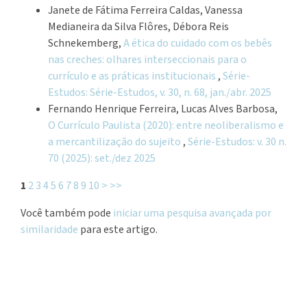
Janete de Fátima Ferreira Caldas, Vanessa
Medianeira da Silva Flôres, Débora Reis
Schnekemberg,
A ética do cuidado com os bebês
nas creches: olhares interseccionais para o
currículo e as práticas institucionais
,
Série-
Estudos: Série-Estudos, v. 30, n. 68, jan./abr. 2025
Fernando Henrique Ferreira, Lucas Alves Barbosa,
O Currículo Paulista (2020): entre neoliberalismo e
a mercantilização do sujeito
,
Série-Estudos: v. 30 n.
70 (2025): set./dez 2025
1
2
3
4
5
6
7
8
9
10
>
>>
Você também pode
iniciar uma pesquisa avançada por
similaridade
para este artigo.