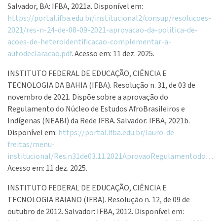
Salvador, BA: IFBA, 2021a. Disponível em:
https://portal.ifba.edu.br/institucional2/consup/resolucoes-
2021/res-n-24-de-08-09-2021-aprovacao-da-politica-de-
acoes-de-heteroidentificacao-complementar-a-
autodeclaracao.pdf
. Acesso em: 11 dez. 2025.
INSTITUTO FEDERAL DE EDUCAÇÃO, CIÊNCIA E
TECNOLOGIA DA BAHIA (IFBA). Resolução n. 31, de 03 de
novembro de 2021. Dispõe sobre a aprovação do
Regulamento do Núcleo de Estudos AfroBrasileiros e
Indígenas (NEABI) da Rede IFBA. Salvador: IFBA, 2021b.
Disponível em:
https://portal.ifba.edu.br/lauro-de-
freitas/menu-
institucional/Res.n31de03.11.2021AprovaoRegulamentodoNucleodeEstudosAfroBrasileiroseIndigenasNEABIdaRedeIFBA.pdf
Acesso em: 11 dez. 2025.
INSTITUTO FEDERAL DE EDUCAÇÃO, CIÊNCIA E
TECNOLOGIA BAIANO (IFBA). Resolução n. 12, de 09 de
outubro de 2012. Salvador: IFBA, 2012. Disponível em: