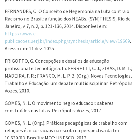
FERNANDES, O. O Conceito de Hegemonia na Luta contra o
Racismo no Brasil: a função dos NEABs. (SYN)THESIS, Rio de
Janeiro, v. 7, n. 2, p. 121-136, 2014. Disponível em:
https://www.e-
publicacoes.uerj.br/index.php/synthesis/article/view/19669
.
Acesso em: 11 dez. 2025.
FRIGOTTO, G. Concepções e desafios da educação
profissional e tecnológica. In: FERRETTI, C. J.; ZIBAS, D. M. L.;
MADEIRA, F. R.; FRANCO, M. L. P. B. (Org.). Novas Tecnologias,
Trabalho e Educação: um debate multidisciplinar. Petrópolis:
Vozes, 2010.
GOMES, N. L. O movimento negro educador: saberes
construídos nas lutas. Petrópolis: Vozes, 2017.
GOMES, N. L. (Org.). Práticas pedagógicas de trabalho com
relações étnico-raciais na escola na perspectiva da Lei
10.639/03. Brasília: MEC; UNESCO, 2012.