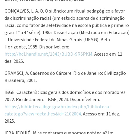
GONÇALVES, L. A. O. O silêncio: um ritual pedagógico a favor
da discriminação racial (um estudo acerca de discriminação
racial como fator de seletividade na escola pública e primeiro
grau: 1ª a 4ª série). 1985. Dissertação (Mestrado em Educação)
– Universidade Federal de Minas Gerais (UFMG), Belo
Horizonte, 1985. Disponível em:
http://hdl.handle.net/1843/BUBD-9R6PKM
. Acesso em: 11
dez. 2025.
GRAMSCI, A. Cadernos do Cárcere. Rio de Janeiro: Civilização
Brasileira, 2001.
IBGE. Características gerais dos domicílios e dos moradores:
2022. Rio de Janeiro: IBGE, 2023. Disponível em:
https://biblioteca.ibge.gov.br/index.php/biblioteca-
catalogo?view=detalhes&id=2102004
. Acesso em: 11 dez.
2025.
IFBA JEQUIÉ. Já te contaram que somos potência? In: