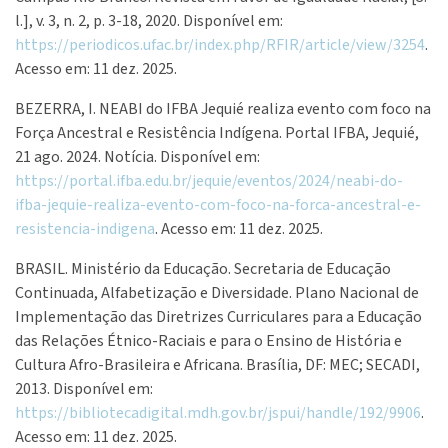
l.], v. 3, n. 2, p. 3-18, 2020. Disponível em:
https://periodicos.ufac.br/index.php/RFIR/article/view/3254
.
Acesso em: 11 dez. 2025.
BEZERRA, I. NEABI do IFBA Jequié realiza evento com foco na
Força Ancestral e Resistência Indígena. Portal IFBA, Jequié,
21 ago. 2024. Notícia. Disponível em:
https://portal.ifba.edu.br/jequie/eventos/2024/neabi-do-
ifba-jequie-realiza-evento-com-foco-na-forca-ancestral-e-
resistencia-indigena
. Acesso em: 11 dez. 2025.
BRASIL. Ministério da Educação. Secretaria de Educação
Continuada, Alfabetização e Diversidade. Plano Nacional de
Implementação das Diretrizes Curriculares para a Educação
das Relações Étnico-Raciais e para o Ensino de História e
Cultura Afro-Brasileira e Africana. Brasília, DF: MEC; SECADI,
2013. Disponível em:
https://bibliotecadigital.mdh.gov.br/jspui/handle/192/9906
.
Acesso em: 11 dez. 2025.