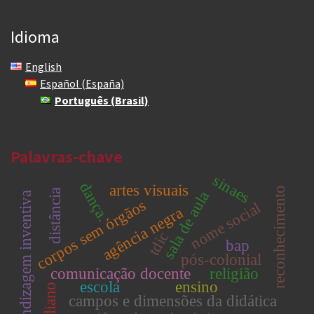
Idioma
English
Español (España)
Português (Brasil)
Palavras-chave
sinaes
dança.
artes visuais
reconhecimento
distância
sala de aula
aprendizagem inventiva
corpos sem órgãos
nome social
agência negra
tdic
bap
pós-colonial
comunicação docente
religião
escola
ensino
cotidiano
campos e dimensões da didática