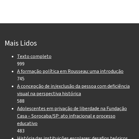
Mais Lidos
Texto completo
999
A formação política em Rousseau: uma introdução
745
A concepção de in/exclusão da pessoa com deficiência
visual na perspectiva histórica
588
Adolescentes em privação de liberdade na Fundação
Casa – Sorocaba/SP: ato infracional e processo
educativo
483
História das instituições escolares: desafios teóricos