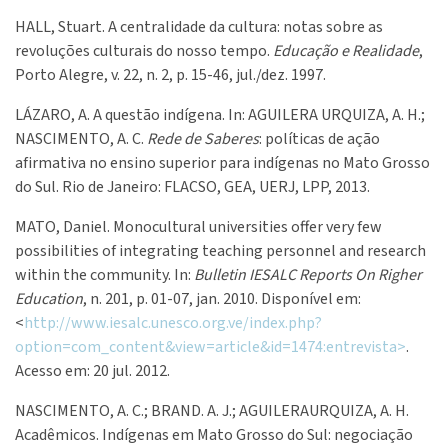
HALL, Stuart. A centralidade da cultura: notas sobre as
revoluções culturais do nosso tempo.
Educação e Realidade
,
Porto Alegre, v. 22, n. 2, p. 15-46, jul./dez. 1997.
LÁZARO, A. A questão indígena. In: AGUILERA URQUIZA, A. H.;
NASCIMENTO, A. C.
Rede de Saberes
: políticas de ação
afirmativa no ensino superior para indígenas no Mato Grosso
do Sul. Rio de Janeiro: FLACSO, GEA, UERJ, LPP, 2013.
MATO, Daniel. Monocultural universities offer very few
possibilities of integrating teaching personnel and research
within the community. In:
Bulletin IESALC Reports On Righer
Education
, n. 201, p. 01-07, jan. 2010. Disponível em:
<
http://www.iesalc.unesco.org.ve/index.php?
option=com_content&view=article&id=1474:entrevista>
.
Acesso em: 20 jul. 2012.
NASCIMENTO, A. C.; BRAND. A. J.; AGUILERAURQUIZA, A. H.
Acadêmicos. Indígenas em Mato Grosso do Sul: negociação