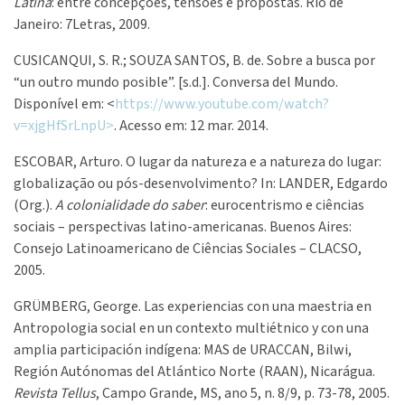
Latina
: entre concepções, tensões e propostas. Rio de
Janeiro: 7Letras, 2009.
CUSICANQUI, S. R.; SOUZA SANTOS, B. de. Sobre a busca por
“un outro mundo posible”. [s.d.]. Conversa del Mundo.
Disponível em: <
https://www.youtube.com/watch?
v=xjgHfSrLnpU>
. Acesso em:
12 mar. 2014.
ESCOBAR, Arturo. O lugar da natureza e a natureza do lugar:
globalização ou pós-desenvolvimento? In: LANDER, Edgardo
(Org.).
A colonialidade do saber
:
eurocentrismo e ciências
sociais – perspectivas latino-americanas. Buenos Aires:
Consejo Latinoamericano de Ciências Sociales – CLACSO,
2005.
GRÜMBERG, George. Las experiencias con una maestria en
Antropologia social en un contexto multiétnico y con una
amplia participación indígena: MAS de URACCAN, Bilwi,
Región Autónomas del Atlántico Norte (RAAN), Nicarágua.
Revista Tellus
, Campo Grande, MS, ano 5, n. 8/9, p. 73-78, 2005.