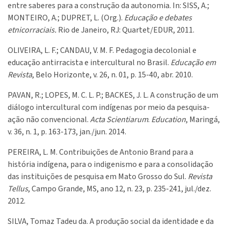
entre saberes para a construção da autonomia. In: SISS, A.;
MONTEIRO, A.; DUPRET, L. (Org.).
Educação e debates
etnicorraciais.
Rio de Janeiro, RJ: Quartet/EDUR, 2011.
OLIVEIRA, L. F.; CANDAU, V. M. F. Pedagogia decolonial e
educação antirracista e intercultural no Brasil.
Educação em
Revista
, Belo Horizonte, v. 26, n. 01, p. 15-40, abr. 2010.
PAVAN, R.; LOPES, M. C. L. P.; BACKES, J. L. A construção de um
diálogo intercultural com indígenas por meio da pesquisa-
ação não convencional.
Acta Scientiarum
.
Education
, Maringá,
v. 36, n. 1, p. 163-173, jan./jun. 2014.
PEREIRA, L. M. Contribuições de Antonio Brand para a
história indígena, para o indigenismo e para a consolidação
das instituições de pesquisa em Mato Grosso do Sul.
Revista
Tellus
, Campo Grande, MS, ano 12, n. 23, p. 235-241, jul./dez.
2012.
SILVA, Tomaz Tadeu da. A produção social da identidade e da