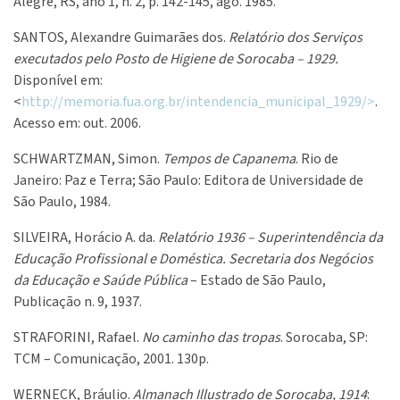
Alegre, RS, ano 1, n. 2, p. 142-145, ago. 1985.
SANTOS, Alexandre Guimarães dos.
Relatório dos Serviços
executados pelo Posto de Higiene de Sorocaba – 1929.
Disponível em:
<
http://memoria.fua.org.br/intendencia_municipal_1929/>
.
Acesso em: out. 2006.
SCHWARTZMAN, Simon.
Tempos de Capanema
. Rio de
Janeiro: Paz e Terra; São Paulo: Editora de Universidade de
São Paulo, 1984.
SILVEIRA, Horácio A. da.
Relatório 1936 – Superintendência da
Educação Profissional e Doméstica. Secretaria dos Negócios
da Educação e Saúde Pública
– Estado de São
Paulo,
Publicação n. 9, 1937.
STRAFORINI, Rafael.
No caminho das tropas
. Sorocaba, SP:
TCM – Comunicação, 2001. 130p.
WERNECK, Bráulio.
Almanach Illustrado de Sorocaba, 1914
: