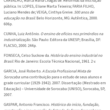
CARVALHO, Marta Maria Chagas de. Reformas da instrução
pública. In: LOPES, Eliane Marta Teixeira; FARIA FILHO,
Luciano Mendes de; VEIGA, Cinthya Greive.
500 anos de
educação no Brasil
. Belo Horizonte, MG: Autêntica, 2000.
606p.
CUNHA, Luiz Antônio.
O ensino de ofícios nos primórdios na
industrialização.
São Paulo: Editora da UNESP; Brasília, DF:
FLACSO, 2000. 244p.
FONSECA, Celso Suckow da.
História do ensino industrial no
Brasil
. Rio de Janeiro: Escola Técnica Nacional, 1961. 2 v.
GARCIA, José Roberto.
A Escola Profissional Mixta de
Sorocaba
: uma contribuição para o estudo de seus alunos e
grade curricular (1929-1942). 2007. Dissertação (Mestrado em
Educação) – Universidade de Sorocaba (UNISO), Sorocaba, SP,
2007.
GASPAR, Antonio Francisco.
Histórico do início, fundação,