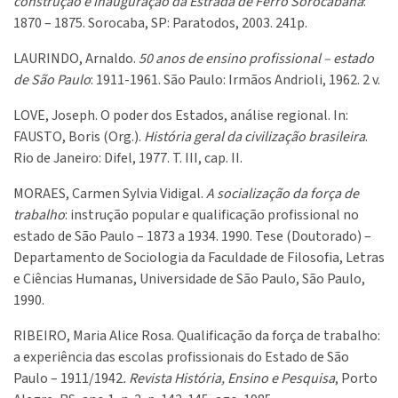
construção e inauguração da Estrada de Ferro Sorocabana
:
1870 – 1875. Sorocaba, SP: Paratodos, 2003. 241p.
LAURINDO, Arnaldo.
50 anos de ensino profissional – estado
de São Paulo
: 1911-1961. São Paulo: Irmãos Andrioli, 1962. 2 v.
LOVE, Joseph. O poder dos Estados, análise regional. In:
FAUSTO, Boris (Org.).
História geral da civilização brasileira
.
Rio de Janeiro: Difel, 1977. T. III, cap. II.
MORAES, Carmen Sylvia Vidigal.
A socialização da força de
trabalho
: instrução popular e qualificação profissional no
estado de São Paulo – 1873 a 1934. 1990. Tese (Doutorado) –
Departamento de Sociologia da Faculdade de Filosofia, Letras
e Ciências Humanas, Universidade de São Paulo, São Paulo,
1990.
RIBEIRO, Maria Alice Rosa. Qualificação da força de trabalho:
a experiência das escolas profissionais do Estado de São
Paulo – 1911/1942
. Revista História, Ensino e Pesquisa
, Porto