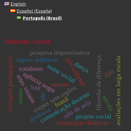
English
Español (España)
Português (Brasil)
Palavras-chave
pesquisa improvisativa
filosofia da diferença
signos artísticos
avaliações em larga escala
triângulo pedagógico
pós-colonial
dança.
nome social
cotidiano
ifpb
agência negra
artes visuais
ensino
bap
corpos sem órgãos
sinaes
comunicação docente
tdic
escola
brasil
sala de aula
distância
projeto social
estratégias didáticas