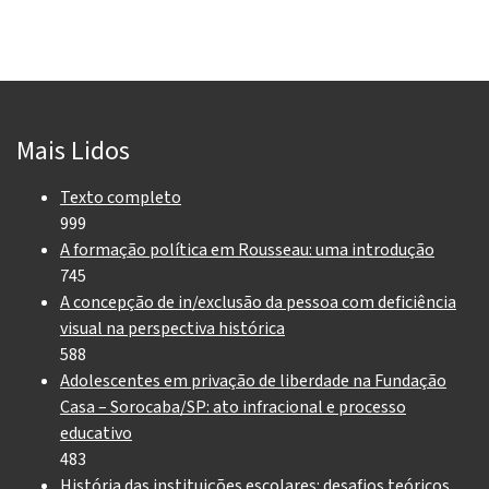
Mais Lidos
Texto completo
999
A formação política em Rousseau: uma introdução
745
A concepção de in/exclusão da pessoa com deficiência
visual na perspectiva histórica
588
Adolescentes em privação de liberdade na Fundação
Casa – Sorocaba/SP: ato infracional e processo
educativo
483
História das instituições escolares: desafios teóricos