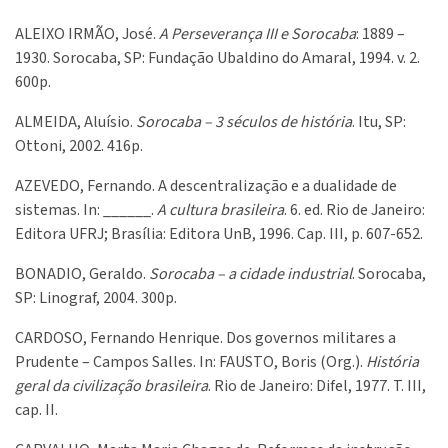
ALEIXO IRMÃO, José.
A Perseverança III e Sorocaba
: 1889 –
1930. Sorocaba, SP: Fundação Ubaldino do Amaral, 1994. v. 2.
600p.
ALMEIDA, Aluísio.
Sorocaba – 3 séculos de história
. Itu, SP:
Ottoni, 2002. 416p.
AZEVEDO, Fernando. A descentralização e a dualidade de
sistemas. In: ______.
A cultura brasileira
. 6. ed. Rio de Janeiro:
Editora UFRJ; Brasília: Editora UnB, 1996. Cap. III, p. 607-652.
BONADIO, Geraldo.
Sorocaba – a cidade industrial
. Sorocaba,
SP: Linograf, 2004. 300p.
CARDOSO, Fernando Henrique. Dos governos militares a
Prudente – Campos Salles. In: FAUSTO, Boris (Org.).
História
geral da civilização brasileira
. Rio de Janeiro: Difel, 1977. T. III,
cap. II.