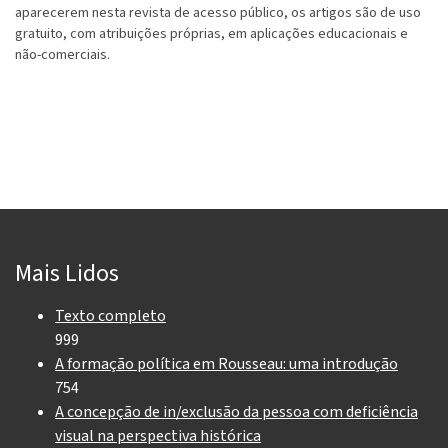
aparecerem nesta revista de acesso público, os artigos são de uso
gratuito, com atribuições próprias, em aplicações educacionais e
não-comerciais.
Mais Lidos
Texto completo
999
A formação política em Rousseau: uma introdução
754
A concepção de in/exclusão da pessoa com deficiência
visual na perspectiva histórica