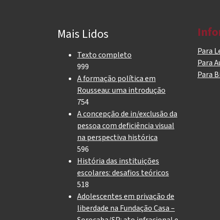
Inf
Mais Lidos
Para L
Texto completo
Para A
999
Para B
A formação política em
Rousseau: uma introdução
754
A concepção de in/exclusão da
pessoa com deficiência visual
na perspectiva histórica
596
História das instituições
escolares: desafios teóricos
518
Adolescentes em privação de
liberdade na Fundação Casa –