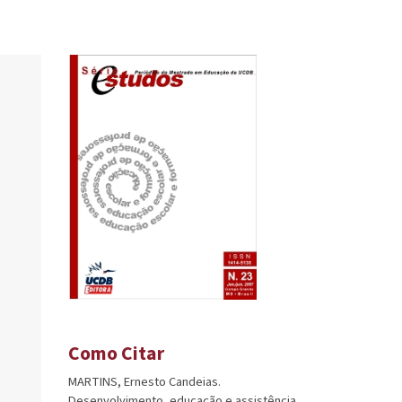
Como Citar
MARTINS, Ernesto Candeias.
Desenvolvimento, educação e assistência