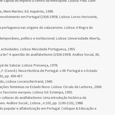
de capital do império a centro da metrópole. Lisboa: Publ. Dom
 Mem Martins: Ed. Inquérito, 1998.
nvolvimento em Portugal (1926-1959). Lisboa: Livros Horizonte,
 portuguesa nas origens do salazarismo. Lisboa: A Regra do
emporâneo, político e institucional. Lisboa: ­Universidade Aberta,
ctividades. Lisboa: Mocidade Portuguesa, 1955.
 ler? A questão do analfabetismo (1926-1939). Análise Social, XII,
l de Salazar. Lisboa: Presença, 1978.
F. (Coord.). Nova História de Portugal. v.XII: Portugal e o Estado
2, pp. 456-457.
o, Lisboa: Livraria Bertrand, 1940.
zações femininas no Estado Novo. Lisboa: Círculo de Leitores, 2000.
o fascismo europeu. Lisboa: Ed. Estampa, 1992.
e culturas do analfabetismo: Uma introdução histórica da
. Análise Social , Lisboa , n.103, pp. 1100-1102, 1988.
o popular e alfabetização em Portugal. Colóquio & Educação e