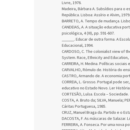
Livre, 1976.
Madeira, Bárbara A. Subsídios para o 
República. Lisboa: Assírio e Alvim, 1979
BARRETO, A. Tempo de mudança. Lisboa
CANDEIAS, A. A situação educativa por
psicológica, 4 (XI), pp. 591-607.
______. Educar de outra forma. A Escola
Educacional, 1994.
CARDOSO, C. The colonialist view of the
System. Race, Ethnicity and Education, 1
CARREIRA, H. Medina. Políticas sociais e
CARVALHO, Rómulo de. História do ensi
CASTRO, Armando de. A economia portug
CORREIA, L. Grosso. Portugal pode ser
educativo no Estado Novo. Ler História, 
CORTESÃO, Luísa. Escola – Sociedade. 
COSTA, A. Bruto da; SILVA, Manuela; PE
Cáritas Portuguesa, 1985.
CRUZ, Manuel Braga da. Partido e o Est
DACOSTA, F. As máscaras de Salazar. Li
FERREIRA, A. Fonseca. Por uma nova pol