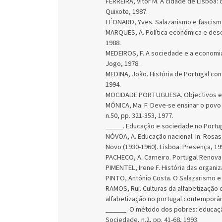
FERREIRA, Vitor M. A cidade de Lisboa: 
Quixote, 1987.
LÉONARD, Yves. Salazarismo e fascismo,
MARQUES, A. Política económica e dese
1988.
MEDEIROS, F. A sociedade e a economia
Jogo, 1978.
MEDINA, João. História de Portugal cont
1994.
MOCIDADE PORTUGUESA. Objectivos e a
MÓNICA, Ma. F. Deve-se ensinar o povo a
n.50, pp. 321-353, 1977.
_____. Educação e sociedade no Portuga
NÓVOA, A. Educação nacional. In: Rosas, 
Novo (1930-1960). Lisboa: Presença, 199
PACHECO, A. Carneiro. Portugal Renovad
PIMENTEL, Irene F. História das organi
PINTO, António Costa. O Salazarismo e 
RAMOS, Rui. Culturas da alfabetização 
alfabetização no portugal contemporâneo
______. O método dos pobres: educaçã
Sociedade, n.2, pp. 41-68, 1993.