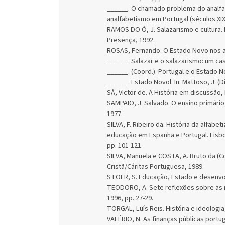
______. O chamado problema do analfab
analfabetismo em Portugal (séculos XIX-X
RAMOS DO Ó, J. Salazarismo e cultura. In
Presença, 1992.
ROSAS, Fernando. O Estado Novo nos an
______. Salazar e o salazarismo: um ca
______. (Coord.). Portugal e o Estado N
______. Estado Novol. In: Mattoso, J. (Dir
SÁ, Victor de. A História em discussão,
SAMPAIO, J. Salvado. O ensino primário, 
1977.
SILVA, F. Ribeiro da. História da alfabet
educação em Espanha e Portugal. Lisb
pp. 101-121.
SILVA, Manuela e COSTA, A. Bruto da (C
Cristã/Cáritas Portuguesa, 1989.
STOER, S. Educação, Estado e desenvo
TEODORO, A. Sete reflexões sobre as r
1996, pp. 27-29.
TORGAL, Luís Reis. História e ideologia,
VALÉRIO, N. As finanças públicas port