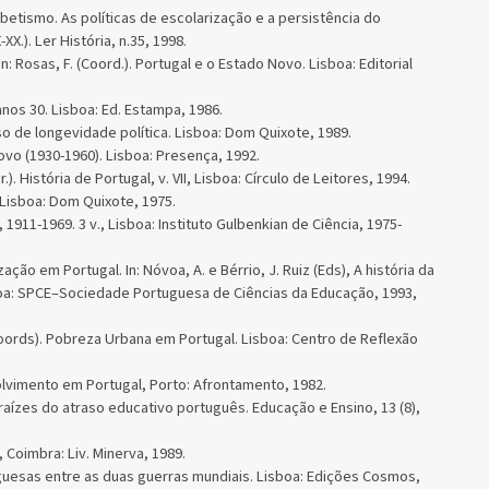
etismo. As políticas de escolarização e a persistência do
X.). Ler História, n.35, 1998.
: Rosas, F. (Coord.). Portugal e o Estado Novo. Lisboa: Editorial
os 30. Lisboa: Ed. Estampa, 1986.
so de longevidade política. Lisboa: Dom Quixote, 1989.
ovo (1930-1960). Lisboa: Presença, 1992.
.). História de Portugal, v. VII, Lisboa: Círculo de Leitores, 1994.
 Lisboa: Dom Quixote, 1975.
1911-1969. 3 v., Lisboa: Instituto Gulbenkian de Ciência, 1975-
ização em Portugal. In: Nóvoa, A. e Bérrio, J. Ruiz (Eds), A história da
oa: SPCE–Sociedade Portuguesa de Ciências da Educação, 1993,
oords). Pobreza Urbana em Portugal. Lisboa: Centro de Reflexão
lvimento em Portugal, Porto: Afrontamento, 1982.
aízes do atraso educativo português. Educação e Ensino, 13 (8),
 Coimbra: Liv. Minerva, 1989.
uguesas entre as duas guerras mundiais. Lisboa: Edições Cosmos,