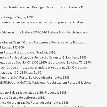
estudo da educação em Portugal. Da reforma pombalina à 1ª
.
: Relógio d’Água, 1997.
tuguesa: raízes do passado e dúvidas do presente. Análise
 Oficina n. 1 de Lisboa 1905-1930. Lisboa: Instituto de Inovação
 African-Origin ‘Other’. Portuguese Society and its Education
 (2), pp. 191-206.
m Portugal. 2.ed. Lisboa: Gradiva, 1996.
no em Portugal. Lisboa: Fundação Calouste Gulbenkian, 1986.
uesa do Século XX (1900-1925). 2.ed. Lisboa: Edições 70, 1979.
, se nós quisermos, uma grande e próspera nação. O sistema
Lisboa, n.35, 1998, pp. 71-80.
Que relação? Porto: Edições Afrontamento, 1981.
REIRINHA, J. e MATOS, Madalena. A pobreza em Portugal. Lisboa:
ado no Salazarismo. Lisboa: Ed. Presença, 1988.
sboa: Círculo de Leitores, 1998.
ítica de urbanização. Porto: Afrontamento, 1988.