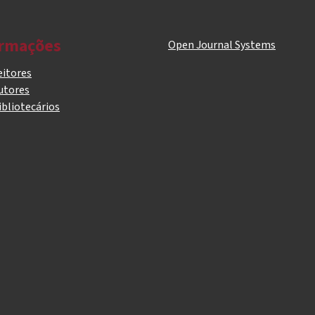
ormações
Open Journal Systems
eitores
utores
ibliotecários