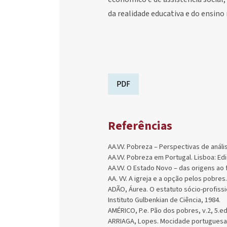
da realidade educativa e do ensino
PDF
Referências
AA.VV. Pobreza – Perspectivas de anális
AA.VV. Pobreza em Portugal. Lisboa: Ed
AA.VV. O Estado Novo – das origens ao fi
AA. VV. A igreja e a opção pelos pobres
ADÃO, Áurea. O estatuto sócio-profissi
Instituto Gulbenkian de Ciência, 1984.
AMÉRICO, P.e. Pão dos pobres, v.2, 5.ed
ARRIAGA, Lopes. Mocidade portuguesa: 