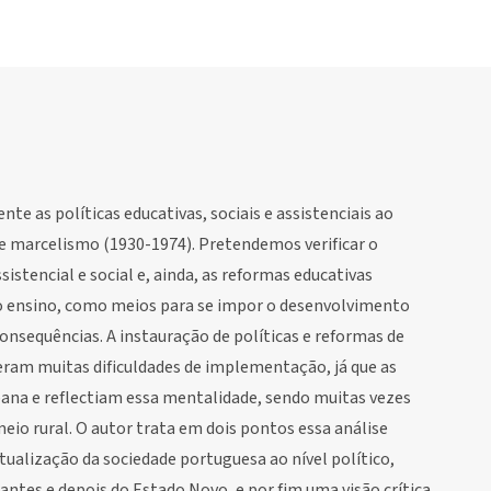
te as políticas educativas, sociais e assistenciais ao
e marcelismo (1930-1974). Pretendemos verificar o
istencial e social e, ainda, as reformas educativas
ao ensino, como meios para se impor o desenvolvimento
onsequências. A instauração de políticas e reformas de
iveram muitas dificuldades de implementação, já que as
ana e reflectiam essa mentalidade, sendo muitas vezes
eio rural. O autor trata em dois pontos essa análise
tualização da sociedade portuguesa ao nível político,
 antes e depois do Estado Novo, e por fim uma visão crítica