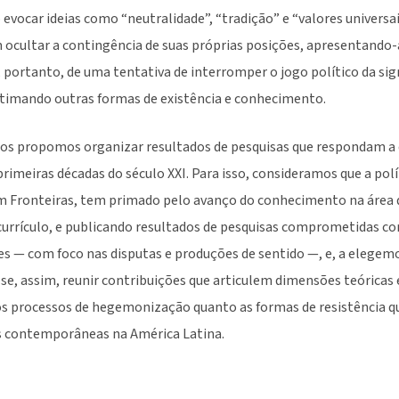
vocar ideias como “neutralidade”, “tradição” e “valores universai
cultar a contingência de suas próprias posições, apresentando-
e, portanto, de uma tentativa de interromper o jogo político da si
itimando outras formas de existência e conhecimento.
nos propomos organizar resultados de pesquisas que respondam 
primeiras décadas do século XXI. Para isso, consideramos que a polí
em Fronteiras, tem primado pelo avanço do conhecimento na área 
urrículo, e publicando resultados de pesquisas comprometidas co
es — com foco nas disputas e produções de sentido —, e, a elegem
se, assim, reunir contribuições que articulem dimensões teóricas 
 os processos de hegemonização quanto as formas de resistência q
es contemporâneas na América Latina.