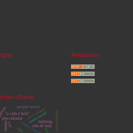
egar
Anúncios
vras-chave
projeto social
ísticos
artes visuais
redes de conversações
nome social
"a vida é bela"
pós-colonial
bullying
corpos sem órgãos
ensino
bap
sala de aula
ifpb