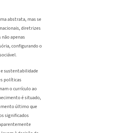
rma abstrata, mas se
nacionais, diretrizes
as não apenas
ória, configurando o
sociável.
 e sustentabilidade
 políticas
nam o currículo ao
hecimento é situado,
damento último que
os significados
s aparentemente