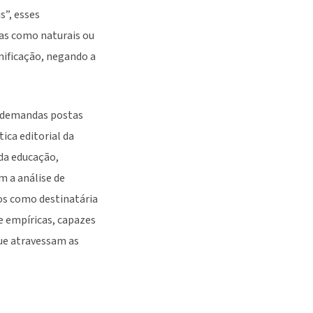
s”, esses
as como naturais ou
gnificação, negando a
a demandas postas
tica editorial da
da educação,
m a análise de
os como destinatária
e empíricas, capazes
ue atravessam as