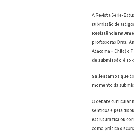
A Revista Série-Estu
submissão de artigos
Resistência na Amé
professoras Dras. An
Atacama – Chile) e P
de submissão é 15 
Salientamos que
to
momento da submiss
O debate curricular 
sentidos e pela disp
estrutura fixa ou c
como prática discurs