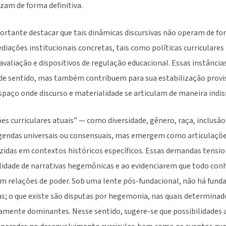
izam de forma definitiva.
ortante destacar que tais dinâmicas discursivas não operam de fo
ações institucionais concretas, tais como políticas curriculares 
e avaliação e dispositivos de regulação educacional. Essas instânci
de sentido, mas também contribuem para sua estabilização provis
paço onde discurso e materialidade se articulam de maneira indis
s curriculares atuais” — como diversidade, gênero, raça, inclusão
endas universais ou consensuais, mas emergem como articulações
zidas em contextos históricos específicos. Essas demandas tensio
lidade de narrativas hegemônicas e ao evidenciarem que todo con
 em relações de poder. Sob uma lente pós-fundacional, não há fun
as; o que existe são disputas por hegemonia, nas quais determinad
amente dominantes. Nesse sentido, sugere-se que possibilidade