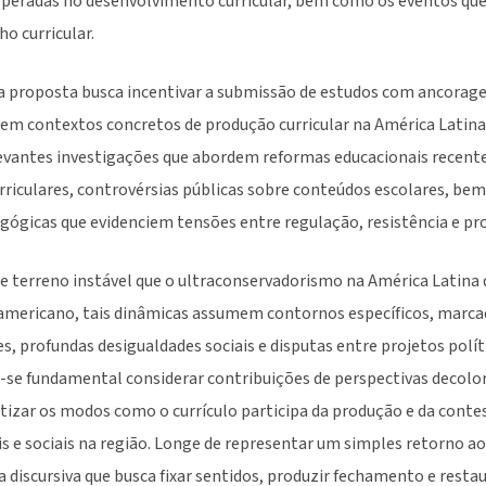
speradas no desenvolvimento curricular, bem como os eventos que
o curricular.
a proposta busca incentivar a submissão de estudos com ancorag
isem contextos concretos de produção curricular na América Latina
evantes investigações que abordem reformas educacionais recente
urriculares, controvérsias públicas sobre conteúdos escolares, be
agógicas que evidenciem tensões entre regulação, resistência e pr
 terreno instável que o ultraconservadorismo na América Latina d
americano, tais dinâmicas assumem contornos específicos, marca
es, profundas desigualdades sociais e disputas entre projetos polí
-se fundamental considerar contribuições de perspectivas decolonia
zar os modos como o currículo participa da produção e da contes
is e sociais na região. Longe de representar um simples retorno ao
discursiva que busca fixar sentidos, produzir fechamento e resta