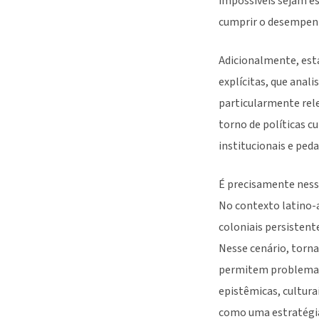
impossíveis sejam e
cumprir o desempenh
Adicionalmente, est
explícitas, que anal
particularmente rel
torno de políticas c
institucionais e ped
É precisamente nesse
No contexto latino-
coloniais persistent
Nesse cenário, torna
permitem problemati
epistêmicas, cultura
como uma estratégia 