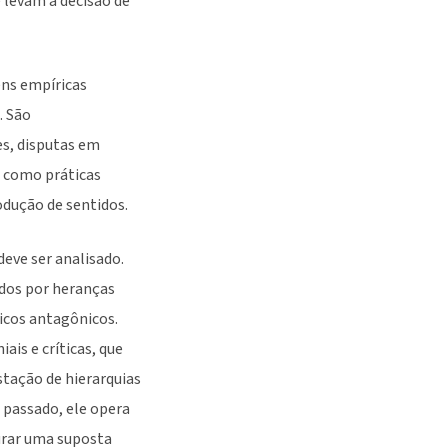
 levam à decisão de
ens empíricas
. São
s, disputas em
m como práticas
odução de sentidos.
eve ser analisado.
dos por heranças
ticos antagônicos.
is e críticas, que
tação de hierarquias
 passado, ele opera
urar uma suposta