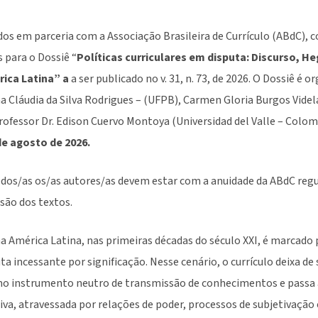
dos em parceria com a Associação Brasileira de Currículo (ABdC), c
 para o Dossiê “
Políticas curriculares em disputa: Discurso, H
rica Latina” a
a ser publicado no v. 31, n. 73, de 2026. O Dossiê é 
a Cláudia da Silva Rodrigues – (UFPB), Carmen Gloria Burgos Videla
rofessor Dr. Edison Cuervo Montoya (Universidad del Valle – Colom
de agosto de 2026.
dos/as os/as autores/as devem estar com a anuidade da ABdC regu
ão dos textos.
na América Latina, nas primeiras décadas do século XXI, é marcado 
uta incessante por significação. Nesse cenário, o currículo deixa d
omo instrumento neutro de transmissão de conhecimentos e passa 
iva, atravessada por relações de poder, processos de subjetivação