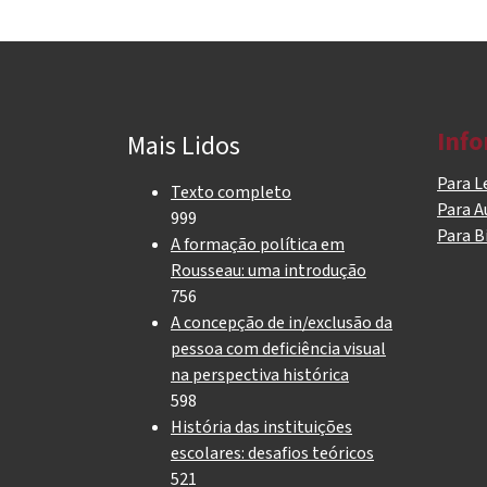
Inf
Mais Lidos
Para L
Texto completo
Para A
999
Para B
A formação política em
Rousseau: uma introdução
756
A concepção de in/exclusão da
pessoa com deficiência visual
na perspectiva histórica
598
História das instituições
escolares: desafios teóricos
521