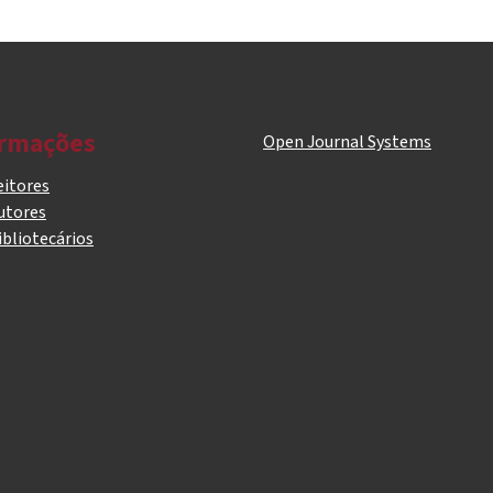
ormações
Open Journal Systems
eitores
utores
ibliotecários