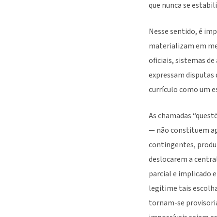
que nunca se estabil
Nesse sentido, é imp
materializam em medi
oficiais, sistemas d
expressam disputas 
currículo como um es
As chamadas “questõe
— não constituem ag
contingentes, produ
deslocarem a centra
parcial e implicado
legitime tais escolh
tornam-se provisori