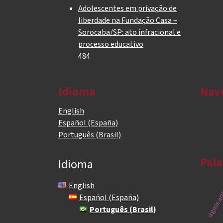
Adolescentes em privação de
liberdade na Fundação Casa –
Sorocaba/SP: ato infracional e
processo educativo
484
Idioma
Nav
English
Español (España)
Português (Brasil)
Pala
Idioma
signos art
English
Español (España)
Português (Brasil)