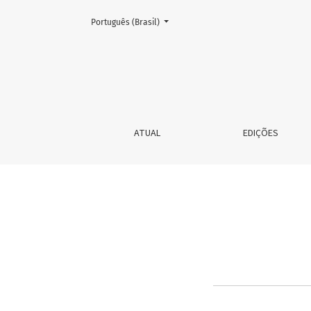
Mudar o idioma. O atual é:
Português (Brasil)
Chamada para Dossiê
ATUAL
EDIÇÕES