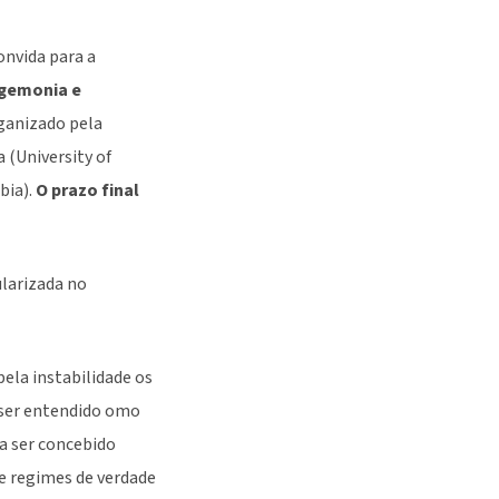
onvida para a
egemonia e
organizado pela
 (University of
bia).
O prazo final
larizada no
pela instabilidade os
e ser entendido omo
a ser concebido
 e regimes de verdade