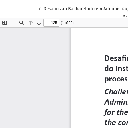
Voltar aos Detalhes do Artigo
←
Desafios ao Bacharelado em Administraçã
av