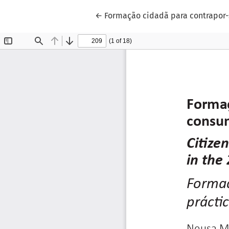
Voltar aos Detalhes do Artigo
←
Formação cidadã para contrapor-