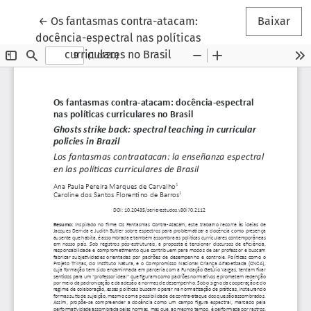
Voltar aos Detalhes do Artigo
←
Os fantasmas contra-atacam:
Baixar
docência-espectral nas políticas
curriculares no Brasil