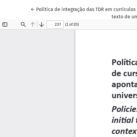
Voltar aos Detalhes do Artigo
←
Política de integração das TDR em currículos
texto de u