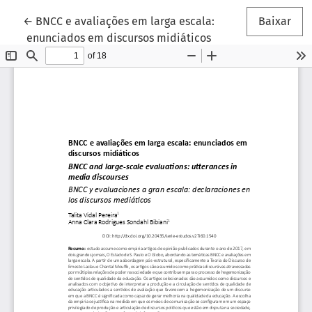
Voltar aos Detalhes do Artigo
←
BNCC e avaliações em larga escala:
Baixar
enunciados em discursos midiáticos