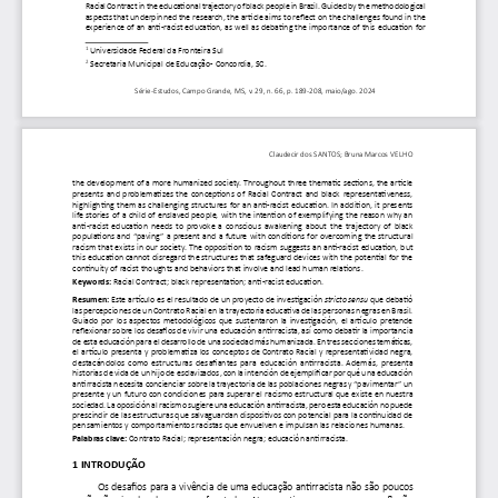
Racial Contract in the educational trajectory of black people in Brazil. Guided by the methodological 
aspects that underpinned the research, the article aims to reflect on the challenges found in the 
experience of an anti-racist education, as well as debating the importance of this education for 
1
 Universidade Federal da Fronteira Sul
2
 Secretaria Municipal de Educação - Concordia, SC.
Série-Estudos, Campo Grande, MS, v. 29, n. 66, p. 189-208, maio/ago. 2024
Claudecir dos SANTOS; 
Bruna Marcos VELHO
the development of a more humanized society. Throughout three thematic sections, the article 
presents and problematizes the conceptions of Racial Contract and black representativeness, 
highlighting them as challenging structures for an anti-racist education. In addition, it presents 
life stories of a child of enslaved people, with the intention of exemplifying the reason why an 
anti-racist education needs to provoke a conscious awakening about the trajectory of black 
populations and “paving” a present and a future with conditions for overcoming the structural 
racism that exists in our society. The opposition to racism suggests an anti-racist education, but 
this education cannot disregard the structures that safeguard devices with the potential for the 
continuity of racist thoughts and behaviors that involve and lead human relations.
Keywords:
 Racial Contract; black representation; anti-racist education.
Resumen:
 Este artículo es el resultado de un proyecto de investigación 
stricto sensu
 que debatió 
las percepciones de un Contrato Racial en la trayectoria educativa de las personas negras en Brasil. 
Guiado por los aspectos metodológicos que sustentaron la investigación, el artículo pretende 
reflexionar sobre los desafíos de vivir una educación antirracista, así como debatir la importancia 
de esta educación para el desarrollo de una sociedad más humanizada. En tres secciones temáticas, 
el artículo presenta y problematiza los conceptos de Contrato Racial y representatividad negra, 
destacándolos como estructuras desafiantes para educación antirracista. Además, presenta 
historias de vida de un hijo de esclavizados, con la intención de ejemplificar por qué una educación 
antirracista necesita concienciar sobre la trayectoria de las poblaciones negras y “pavimentar” un 
presente y un futuro con condiciones para superar el racismo estructural que existe en nuestra 
sociedad. La oposición al racismo sugiere una educación antirracista, pero esta educación no puede 
prescindir de las estructuras que salvaguardan dispositivos con potencial para la continuidad de 
pensamientos y comportamientos racistas que envuelven e impulsan las relaciones humanas.
Palabras clave:
 Contrato Racial; representación negra; educación antirracista.
1 INTRODUÇÃO
O
s desafios para a vivência de uma educação antirracista não são poucos 