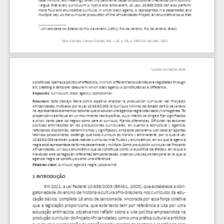
determinisms, and meanings. Given this panorama, based on postcolonial theoretical contributions, 
I argue that every curriculum is hybrid and ambivalent, so Law 10.639/2003 can also perform 
more fluid and enunciative curricula, in which black agency is represented in a decentered and 
multiple way. As the curricular production of the Africanidades Project, an enunciative locus that 
1
 Universidade do Estado do Rio de Janeiro (UERJ), Rio de Janeiro, Rio de Janeiro, Brasil.
Série-Estudos, Campo Grande, MS, v. 26, n. 58, p. 189-210, set./dez. 2021
Luciane dos Santos SILVA
constitutes itself as a politics of affections, in which different temporalities are negotiated through 
art, creating a temporal caesura in which black agency is constituted as a difference.
.
Keywords
: curriculum; black agency; postcolonial.
Resumen: 
Este trabajo tiene como objetivo analizar la producción curricular del Proyecto 
Africanidades, motivado por la Ley 10.639/2003. El Currículo Mínimo del Estado de Río de Janeiro 
ha representado elementos rectores que producen una agencia negra totalizada y homogénea. Tal 
propensión se articula en un movimiento necropolítico, cuyo intento se dirige a fijar significados 
a priori, tanto para los negros como para el currículo, fijando diferencias. Dificultar las acciones 
políticas antirracistas en las producciones curriculares, en cuanto a estructura y agencia, 
reforzando dicotomías, determinismos y significados. Ante este panorama, con base en aportes 
teóricos poscoloniales, sostengo que todo currículo es híbrido y ambivalente, por lo que la Ley 
10.639/2003 también puede realizar currículos más fluidos y enunciativos, en los que la agencia 
negra está representada de forma descentrada y múltiple. Como producción curricular del Proyecto 
Africanidades, un locus enunciativo que se constituye como una política de afectos, en la que a 
través del arte se negocian diferentes temporalidades, creando una cesura temporal en la que la 
agencia negra se constituye como una diferencia.
Palabras clave: 
currículo; agencia negra; poscolonial.
1 INTRODUÇÃO
Em 2021, a Lei Federal 10.639/2003 (BRASIL, 2003), que estabelece a obri
-
gatoriedade do ensino de história e cultura afro-brasileira nos currículos da edu
-
cação básica, completa 18 anos de sancionada. Ancorada por essa força coletiva 
que a legislação proporciona, que este texto tem por referência a luta por uma 
educação antirracista, objetivando refletir sobre a luta política empreendida na 
produção curricular do Projeto Africanidades, como uma prática cultural e artística 